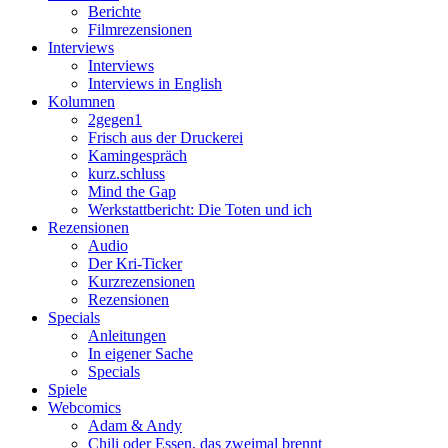
Berichte
Filmrezensionen
Interviews
Interviews
Interviews in English
Kolumnen
2gegen1
Frisch aus der Druckerei
Kamingespräch
kurz.schluss
Mind the Gap
Werkstattbericht: Die Toten und ich
Rezensionen
Audio
Der Kri-Ticker
Kurzrezensionen
Rezensionen
Specials
Anleitungen
In eigener Sache
Specials
Spiele
Webcomics
Adam & Andy
Chili oder Essen, das zweimal brennt