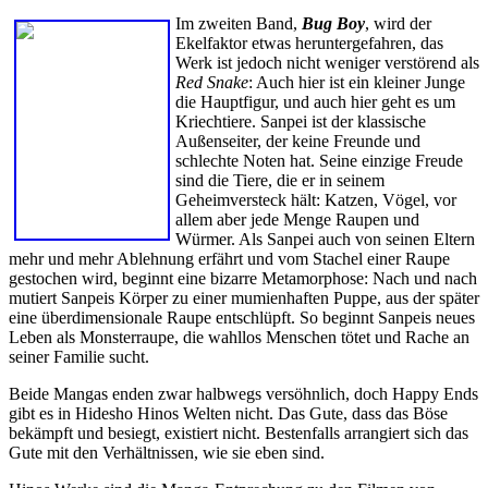
Im zweiten Band,
Bug Boy
, wird der
Ekelfaktor etwas heruntergefahren, das
Werk ist jedoch nicht weniger verstörend als
Red Snake
: Auch hier ist ein kleiner Junge
die Hauptfigur, und auch hier geht es um
Kriechtiere. Sanpei ist der klassische
Außenseiter, der keine Freunde und
schlechte Noten hat. Seine einzige Freude
sind die Tiere, die er in seinem
Geheimversteck hält: Katzen, Vögel, vor
allem aber jede Menge Raupen und
Würmer. Als Sanpei auch von seinen Eltern
mehr und mehr Ablehnung erfährt und vom Stachel einer Raupe
gestochen wird, beginnt eine bizarre Metamorphose: Nach und nach
mutiert Sanpeis Körper zu einer mumienhaften Puppe, aus der später
eine überdimensionale Raupe entschlüpft. So beginnt Sanpeis neues
Leben als Monsterraupe, die wahllos Menschen tötet und Rache an
seiner Familie sucht.
Beide Mangas enden zwar halbwegs versöhnlich, doch Happy Ends
gibt es in Hidesho Hinos Welten nicht. Das Gute, dass das Böse
bekämpft und besiegt, existiert nicht. Bestenfalls arrangiert sich das
Gute mit den Verhältnissen, wie sie eben sind.