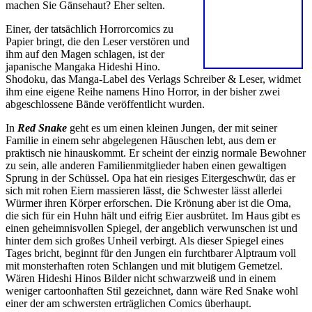
machen Sie Gänsehaut? Eher selten.
Einer, der tatsächlich Horrorcomics zu
Papier bringt, die den Leser verstören und
ihm auf den Magen schlagen, ist der
japanische Mangaka Hideshi Hino.
Shodoku, das Manga-Label des Verlags Schreiber & Leser, widmet
ihm eine eigene Reihe namens Hino Horror, in der bisher zwei
abgeschlossene Bände veröffentlicht wurden.
In
Red Snake
geht es um einen kleinen Jungen, der mit seiner
Familie in einem sehr abgelegenen Häuschen lebt, aus dem er
praktisch nie hinauskommt. Er scheint der einzig normale Bewohner
zu sein, alle anderen Familienmitglieder haben einen gewaltigen
Sprung in der Schüssel. Opa hat ein riesiges Eitergeschwür, das er
sich mit rohen Eiern massieren lässt, die Schwester lässt allerlei
Würmer ihren Körper erforschen. Die Krönung aber ist die Oma,
die sich für ein Huhn hält und eifrig Eier ausbrütet. Im Haus gibt es
einen geheimnisvollen Spiegel, der angeblich verwunschen ist und
hinter dem sich großes Unheil verbirgt. Als dieser Spiegel eines
Tages bricht, beginnt für den Jungen ein furchtbarer Alptraum voll
mit monsterhaften roten Schlangen und mit blutigem Gemetzel.
Wären Hideshi Hinos Bilder nicht schwarzweiß und in einem
weniger cartoonhaften Stil gezeichnet, dann wäre Red Snake wohl
einer der am schwersten erträglichen Comics überhaupt.