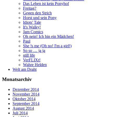
Das Leben ist kein Ponyhof
Freitag?
Gegen den Strich
Horst und sein Pony
Idiots' Tale
It's Walky!
Jam Comics
Oh nein! Ich bin ein Mädchen!
Paul
She !s me (Oh no! I'm a girl!)
So so … ja ja
still life
VerFLIXt!
Wahre Helden
Welt am Draht
Monatsarchiv
Dezember 2014
November 2014
Oktober 2014
September 2014
August 2014
Juli 2014