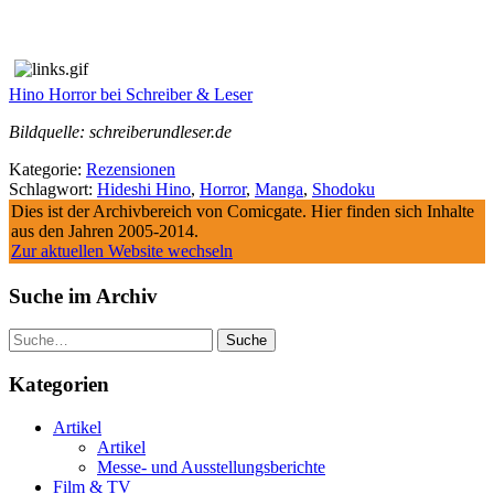
Hino Horror bei Schreiber & Leser
Bildquelle: schreiberundleser.de
Kategorie:
Rezensionen
Schlagwort:
Hideshi Hino
,
Horror
,
Manga
,
Shodoku
Dies ist der Archivbereich von Comicgate. Hier finden sich Inhalte
aus den Jahren 2005-2014.
Zur aktuellen Website wechseln
Suche im Archiv
Suche
Kategorien
Artikel
Artikel
Messe- und Ausstellungsberichte
Film & TV