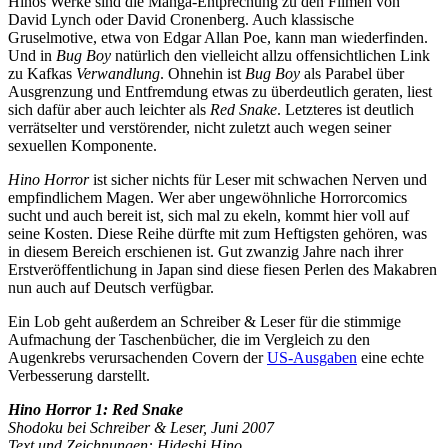
Hinos Werke sind die Manga-Entprechung zu den Filmen von
David Lynch oder David Cronenberg. Auch klassische
Gruselmotive, etwa von Edgar Allan Poe, kann man wiederfinden.
Und in
Bug Boy
natürlich den vielleicht allzu offensichtlichen Link
zu Kafkas
Verwandlung
. Ohnehin ist
Bug Boy
als Parabel über
Ausgrenzung und Entfremdung etwas zu überdeutlich geraten, liest
sich dafür aber auch leichter als
Red Snake
. Letzteres ist deutlich
verrätselter und verstörender, nicht zuletzt auch wegen seiner
sexuellen Komponente.
Hino Horror
ist sicher nichts für Leser mit schwachen Nerven und
empfindlichem Magen. Wer aber ungewöhnliche Horrorcomics
sucht und auch bereit ist, sich mal zu ekeln, kommt hier voll auf
seine Kosten. Diese Reihe dürfte mit zum Heftigsten gehören, was
in diesem Bereich erschienen ist. Gut zwanzig Jahre nach ihrer
Erstveröffentlichung in Japan sind diese fiesen Perlen des Makabren
nun auch auf Deutsch verfügbar.
Ein Lob geht außerdem an Schreiber & Leser für die stimmige
Aufmachung der Taschenbücher, die im Vergleich zu den
Augenkrebs verursachenden Covern der
US-Ausgaben
eine echte
Verbesserung darstellt.
Hino Horror 1: Red Snake
Shodoku bei Schreiber & Leser, Juni 2007
Text und Zeichnungen: Hideshi Hino