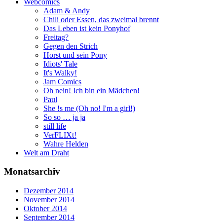
Webcomics
Adam & Andy
Chili oder Essen, das zweimal brennt
Das Leben ist kein Ponyhof
Freitag?
Gegen den Strich
Horst und sein Pony
Idiots' Tale
It's Walky!
Jam Comics
Oh nein! Ich bin ein Mädchen!
Paul
She !s me (Oh no! I'm a girl!)
So so … ja ja
still life
VerFLIXt!
Wahre Helden
Welt am Draht
Monatsarchiv
Dezember 2014
November 2014
Oktober 2014
September 2014