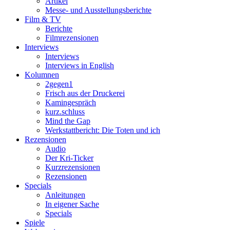
Artikel
Messe- und Ausstellungsberichte
Film & TV
Berichte
Filmrezensionen
Interviews
Interviews
Interviews in English
Kolumnen
2gegen1
Frisch aus der Druckerei
Kamingespräch
kurz.schluss
Mind the Gap
Werkstattbericht: Die Toten und ich
Rezensionen
Audio
Der Kri-Ticker
Kurzrezensionen
Rezensionen
Specials
Anleitungen
In eigener Sache
Specials
Spiele