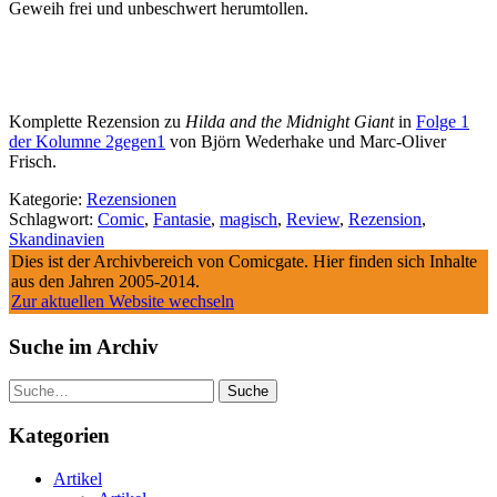
Geweih frei und unbeschwert herumtollen.
Komplette Rezension zu
Hilda and the Midnight Giant
in
Folge 1
der Kolumne 2gegen1
von Björn Wederhake und Marc-Oliver
Frisch.
Kategorie:
Rezensionen
Schlagwort:
Comic
,
Fantasie
,
magisch
,
Review
,
Rezension
,
Skandinavien
Dies ist der Archivbereich von Comicgate. Hier finden sich Inhalte
aus den Jahren 2005-2014.
Zur aktuellen Website wechseln
Suche im Archiv
Suche
Kategorien
Artikel