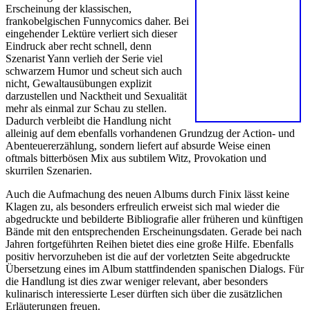
Erscheinung der klassischen,
frankobelgischen Funnycomics daher. Bei
eingehender Lektüre verliert sich dieser
Eindruck aber recht schnell, denn
Szenarist Yann verlieh der Serie viel
schwarzem Humor und scheut sich auch
nicht, Gewaltausübungen explizit
darzustellen und Nacktheit und Sexualität
mehr als einmal zur Schau zu stellen.
Dadurch verbleibt die Handlung nicht
alleinig auf dem ebenfalls vorhandenen Grundzug der Action- und
Abenteuererzählung, sondern liefert auf absurde Weise einen
oftmals bitterbösen Mix aus subtilem Witz, Provokation und
skurrilen Szenarien.
Auch die Aufmachung des neuen Albums durch Finix lässt keine
Klagen zu, als besonders erfreulich erweist sich mal wieder die
abgedruckte und bebilderte Bibliografie aller früheren und künftigen
Bände mit den entsprechenden Erscheinungsdaten. Gerade bei nach
Jahren fortgeführten Reihen bietet dies eine große Hilfe. Ebenfalls
positiv hervorzuheben ist die auf der vorletzten Seite abgedruckte
Übersetzung eines im Album stattfindenden spanischen Dialogs. Für
die Handlung ist dies zwar weniger relevant, aber besonders
kulinarisch interessierte Leser dürften sich über die zusätzlichen
Erläuterungen freuen.