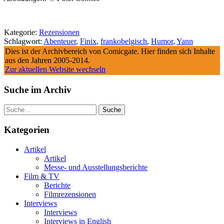
Kategorie:
Rezensionen
Schlagwort:
Abenteuer
,
Finix
,
frankobelgisch
,
Humor
,
Yann
Dies ist der Archivbereich von Comicgate. Hier finden sich Inhalte
aus den Jahren 2005-2014.
Zur aktuellen Website wechseln
Suche im Archiv
Suche
Kategorien
Artikel
Artikel
Messe- und Ausstellungsberichte
Film & TV
Berichte
Filmrezensionen
Interviews
Interviews
Interviews in English