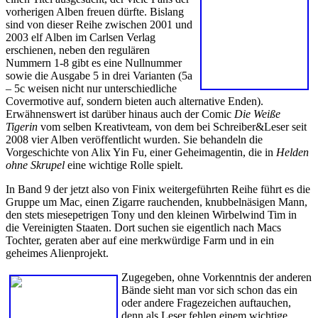
vorherigen Alben freuen dürfte. Bislang
sind von dieser Reihe zwischen 2001 und
2003 elf Alben im Carlsen Verlag
erschienen, neben den regulären
Nummern 1-8 gibt es eine Nullnummer
sowie die Ausgabe 5 in drei Varianten (5a
– 5c weisen nicht nur unterschiedliche
Covermotive auf, sondern bieten auch alternative Enden).
Erwähnenswert ist darüber hinaus auch der Comic
Die Weiße
Tigerin
vom selben Kreativteam, von dem bei Schreiber&Leser seit
2008 vier Alben veröffentlicht wurden. Sie behandeln die
Vorgeschichte von Alix Yin Fu, einer Geheimagentin, die in
Helden
ohne Skrupel
eine wichtige Rolle spielt.
In Band 9 der jetzt also von Finix weitergeführten Reihe führt es die
Gruppe um Mac, einen Zigarre rauchenden, knubbelnäsigen Mann,
den stets miesepetrigen Tony und den kleinen Wirbelwind Tim in
die Vereinigten Staaten. Dort suchen sie eigentlich nach Macs
Tochter, geraten aber auf eine merkwürdige Farm und in ein
geheimes Alienprojekt.
Zugegeben, ohne Vorkenntnis der anderen
Bände sieht man vor sich schon das ein
oder andere Fragezeichen auftauchen,
denn als Leser fehlen einem wichtige