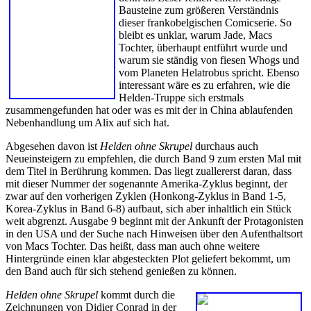
Bausteine zum größeren Verständnis
dieser frankobelgischen Comicserie. So
bleibt es unklar, warum Jade, Macs
Tochter, überhaupt entführt wurde und
warum sie ständig von fiesen Whogs und
vom Planeten Helatrobus spricht. Ebenso
interessant wäre es zu erfahren, wie die
Helden-Truppe sich erstmals
zusammengefunden hat oder was es mit der in China ablaufenden
Nebenhandlung um Alix auf sich hat.
Abgesehen davon ist
Helden ohne Skrupel
durchaus auch
Neueinsteigern zu empfehlen, die durch Band 9 zum ersten Mal mit
dem Titel in Berührung kommen. Das liegt zuallererst daran, dass
mit dieser Nummer der sogenannte Amerika-Zyklus beginnt, der
zwar auf den vorherigen Zyklen (Honkong-Zyklus in Band 1-5,
Korea-Zyklus in Band 6-8) aufbaut, sich aber inhaltlich ein Stück
weit abgrenzt. Ausgabe 9 beginnt mit der Ankunft der Protagonisten
in den USA und der Suche nach Hinweisen über den Aufenthaltsort
von Macs Tochter. Das heißt, dass man auch ohne weitere
Hintergründe einen klar abgesteckten Plot geliefert bekommt, um
den Band auch für sich stehend genießen zu können.
Helden ohne Skrupel
kommt durch die
Zeichnungen von Didier Conrad in der