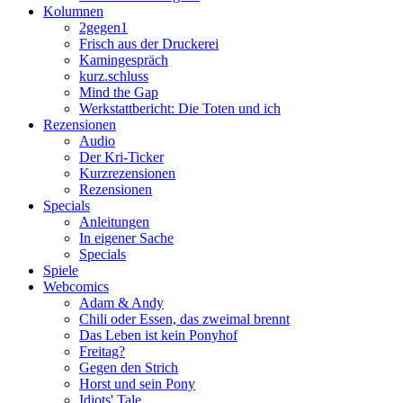
Kolumnen
2gegen1
Frisch aus der Druckerei
Kamingespräch
kurz.schluss
Mind the Gap
Werkstattbericht: Die Toten und ich
Rezensionen
Audio
Der Kri-Ticker
Kurzrezensionen
Rezensionen
Specials
Anleitungen
In eigener Sache
Specials
Spiele
Webcomics
Adam & Andy
Chili oder Essen, das zweimal brennt
Das Leben ist kein Ponyhof
Freitag?
Gegen den Strich
Horst und sein Pony
Idiots' Tale