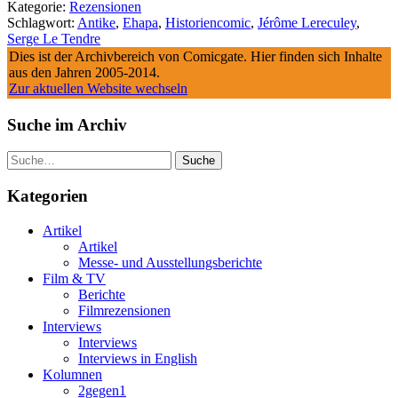
Kategorie:
Rezensionen
Schlagwort:
Antike
,
Ehapa
,
Historiencomic
,
Jérôme Lereculey
,
Serge Le Tendre
Dies ist der Archivbereich von Comicgate. Hier finden sich Inhalte
aus den Jahren 2005-2014.
Zur aktuellen Website wechseln
Suche im Archiv
Suche
Kategorien
Artikel
Artikel
Messe- und Ausstellungsberichte
Film & TV
Berichte
Filmrezensionen
Interviews
Interviews
Interviews in English
Kolumnen
2gegen1