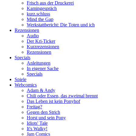
Frisch aus der Druckerei
Kamingespräch
kurz.schluss
Mind the Gap
Werkstattbericht: Die Toten und ich
Rezensionen
Audio
Der Kri-Ticker
Kurzrezensionen
Rezensionen
Specials
Anleitungen
In eigener Sache
Specials
Spiele
Webcomics
Adam & Andy
Chili oder Essen, das zweimal brennt
Das Leben ist kein Ponyhof
Freitag?
Gegen den Strich
Horst und sein Pony
Idiots' Tale
It's Walky!
Jam Comics