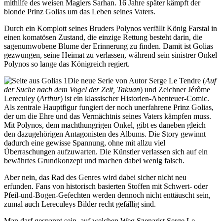
mithilfe des weisen Magiers Sarhan. 16 Jahre später kämpft der
blonde Prinz Golias um das Leben seines Vaters.
Durch ein Komplott seines Bruders Polynos verfällt König Farstal in
einen komatösen Zustand, die einzige Rettung besteht darin, die
sagenumwobene Blume der Erinnerung zu finden. Damit ist Golias
gezwungen, seine Heimat zu verlassen, während sein sinistrer Onkel
Polynos so lange das Königreich regiert.
Die neue Serie von Autor Serge Le Tendre (
Auf
der Suche nach dem Vogel der Zeit, Takuan
) und Zeichner Jérôme
Lereculey (
Arthur
) ist ein klassischer Historien-Abenteuer-Comic.
Als zentrale Hauptfigur fungiert der noch unerfahrene Prinz Golias,
der um die Ehre und das Vermächtnis seines Vaters kämpfen muss.
Mit Polynos, dem machthungrigen Onkel, gibt es daneben gleich
den dazugehörigen Antagonisten des Albums. Die Story gewinnt
dadurch eine gewisse Spannung, ohne mit allzu viel
Überraschungen aufzuwarten. Die Künstler verlassen sich auf ein
bewährtes Grundkonzept und machen dabei wenig falsch.
Aber nein, das Rad des Genres wird dabei sicher nicht neu
erfunden. Fans von historisch basierten Stoffen mit Schwert- oder
Pfeil-und-Bogen-Gefechten werden dennoch nicht enttäuscht sein,
zumal auch Lereculeys Bilder recht gefällig sind.
Man darf gespannt sein, auf welchen Weg Szenarist Serge Le