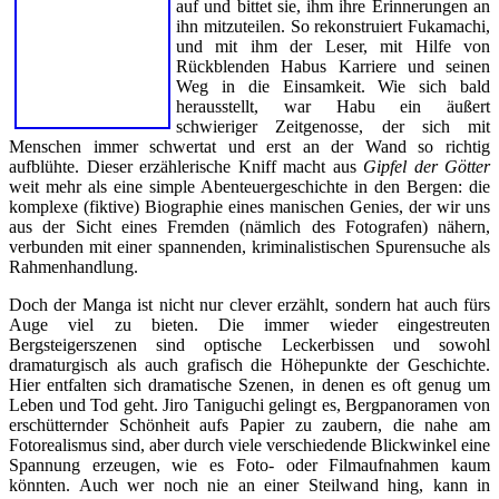
auf und bittet sie, ihm ihre Erinnerungen an
ihn mitzuteilen. So rekonstruiert Fukamachi,
und mit ihm der Leser, mit Hilfe von
Rückblenden Habus Karriere und seinen
Weg in die Einsamkeit. Wie sich bald
herausstellt, war Habu ein äußert
schwieriger Zeitgenosse, der sich mit
Menschen immer schwertat und erst an der Wand so richtig
aufblühte. Dieser erzählerische Kniff macht aus
Gipfel der Götter
weit mehr als eine simple Abenteuergeschichte in den Bergen: die
komplexe (fiktive) Biographie eines manischen Genies, der wir uns
aus der Sicht eines Fremden (nämlich des Fotografen) nähern,
verbunden mit einer spannenden, kriminalistischen Spurensuche als
Rahmenhandlung.
Doch der Manga ist nicht nur clever erzählt, sondern hat auch fürs
Auge viel zu bieten. Die immer wieder eingestreuten
Bergsteigerszenen sind optische Leckerbissen und sowohl
dramaturgisch als auch grafisch die Höhepunkte der Geschichte.
Hier entfalten sich dramatische Szenen, in denen es oft genug um
Leben und Tod geht. Jiro Taniguchi gelingt es, Bergpanoramen von
erschütternder Schönheit aufs Papier zu zaubern, die nahe am
Fotorealismus sind, aber durch viele verschiedende Blickwinkel eine
Spannung erzeugen, wie es Foto- oder Filmaufnahmen kaum
könnten. Auch wer noch nie an einer Steilwand hing, kann in