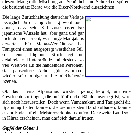
diesem Manga die Mischung aus Schönheit und Schrecken spüren,
die berüchtigte Berge wie die Eiger-Nordwand auszeichnen.
Die lange Zurückhaltung deutscher Verlage
bezüglich Jiro Taniguchi lag wohl auch
daran, dass sein Stil zwar erkennbar
japanische Wurzeln hat, aber ganz und gar
nicht dem entspricht, was junge Mangafans
erwarten. Für Manga-Verhältnisse hat
Taniguchi einen ausgeprägt westlichen Stil,
sein feiner, filigraner Strich legt auf
detailreiche Hintergründe mindestens so
viel Wert wie auf die handelnden Personen,
statt pausenloser Action gibt es immer
wieder sehr ruhige und zurückhaltende
Szenen.
Ob das Thema Alpinismus wirklich genug hergibt, um eine
Geschichte zu tragen, die auf fünf dicke Bände ausgelegt ist, wird
sich noch herausstellen. Doch wenn Yumemakura und Taniguchi die
Spannung halten können, die sie im ersten Band aufbauen, könnte
es am Ende auf ein Meisterwerk hinauslaufen. Der zweite Band soll
in Kürze erscheinen, man darf sich darauf freuen.
Gipfel der Götter 1