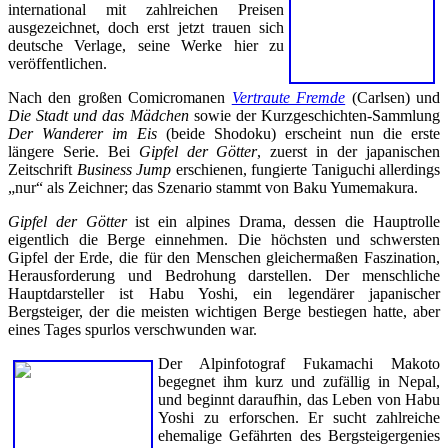
international mit zahlreichen Preisen
ausgezeichnet, doch erst jetzt trauen sich
deutsche Verlage, seine Werke hier zu
veröffentlichen.
Nach den großen Comicromanen
Vertraute Fremde
(Carlsen) und
Die Stadt und das Mädchen
sowie der Kurzgeschichten-Sammlung
Der Wanderer im Eis
(beide Shodoku) erscheint nun die erste
längere Serie. Bei
Gipfel der Götter
, zuerst in der japanischen
Zeitschrift
Business Jump
erschienen, fungierte Taniguchi allerdings
„nur“ als Zeichner; das Szenario stammt von Baku Yumemakura.
Gipfel der Götter
ist ein alpines Drama, dessen die Hauptrolle
eigentlich die Berge einnehmen. Die höchsten und schwersten
Gipfel der Erde, die für den Menschen gleichermaßen Faszination,
Herausforderung und Bedrohung darstellen. Der menschliche
Hauptdarsteller ist Habu Yoshi, ein legendärer japanischer
Bergsteiger, der die meisten wichtigen Berge bestiegen hatte, aber
eines Tages spurlos verschwunden war.
Der Alpinfotograf Fukamachi Makoto
begegnet ihm kurz und zufällig in Nepal,
und beginnt daraufhin, das Leben von Habu
Yoshi zu erforschen. Er sucht zahlreiche
ehemalige Gefährten des Bergsteigergenies