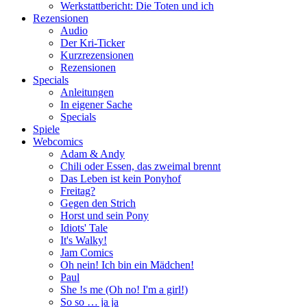
Werkstattbericht: Die Toten und ich
Rezensionen
Audio
Der Kri-Ticker
Kurzrezensionen
Rezensionen
Specials
Anleitungen
In eigener Sache
Specials
Spiele
Webcomics
Adam & Andy
Chili oder Essen, das zweimal brennt
Das Leben ist kein Ponyhof
Freitag?
Gegen den Strich
Horst und sein Pony
Idiots' Tale
It's Walky!
Jam Comics
Oh nein! Ich bin ein Mädchen!
Paul
She !s me (Oh no! I'm a girl!)
So so … ja ja