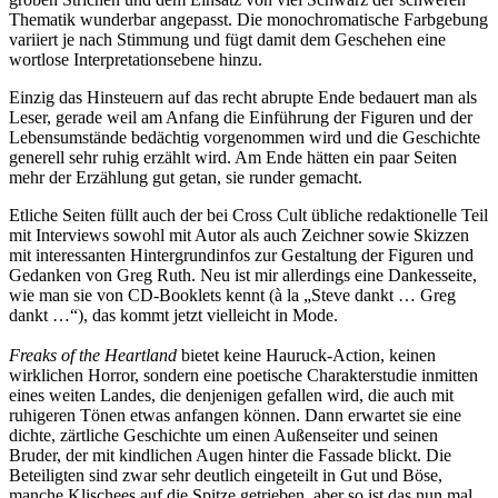
Thematik wunderbar angepasst. Die monochromatische Farbgebung
variiert je nach Stimmung und fügt damit dem Geschehen eine
wortlose Interpretationsebene hinzu.
Einzig das Hinsteuern auf das recht abrupte Ende bedauert man als
Leser, gerade weil am Anfang die Einführung der Figuren und der
Lebensumstände bedächtig vorgenommen wird und die Geschichte
generell sehr ruhig erzählt wird. Am Ende hätten ein paar Seiten
mehr der Erzählung gut getan, sie runder gemacht.
Etliche Seiten füllt auch der bei Cross Cult übliche redaktionelle Teil
mit Interviews sowohl mit Autor als auch Zeichner sowie Skizzen
mit interessanten Hintergrundinfos zur Gestaltung der Figuren und
Gedanken von Greg Ruth. Neu ist mir allerdings eine Dankesseite,
wie man sie von CD-Booklets kennt (à la „Steve dankt … Greg
dankt …“), das kommt jetzt vielleicht in Mode.
Freaks of the Heartland
bietet keine Hauruck-Action, keinen
wirklichen Horror, sondern eine poetische Charakterstudie inmitten
eines weiten Landes, die denjenigen gefallen wird, die auch mit
ruhigeren Tönen etwas anfangen können. Dann erwartet sie eine
dichte, zärtliche Geschichte um einen Außenseiter und seinen
Bruder, der mit kindlichen Augen hinter die Fassade blickt. Die
Beteiligten sind zwar sehr deutlich eingeteilt in Gut und Böse,
manche Klischees auf die Spitze getrieben, aber so ist das nun mal