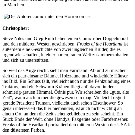
in Märchen.
Christopher:
Steve Niles und Greg Ruth haben einen Comic über Doppelmoral
und den mittleren Westen geschrieben.
Freaks of the Heartland
ist
außerdem eine Geschichte von zwei ungleichen Brüder, die es
irgendwie schaffen, in einer harten, rauen Welt zusammenzuhalten
und sich zu unterstützen.
So weit das Auge reicht, sieht man Farmland. Ab und zu mischen
sich ein paar einsame Bäume, Holzzäune und windschiefe Häuser
ins Bild. Ein Schuss fällt, vielleicht auch nur die Fehlzündung eines
Traktors, und ein Schwarm Krähen fliegt auf, davon in den
schmierig-grauen Himmel. Ödnis pur. Wir schreiben die „gute, alte
Zeit“, wann auch immer die gewesen sein mag. Vielleicht regiert
gerade Präsident Truman, vielleicht auch schon Eisenhower. So
genau interessiert das hier niemanden, ist auch nicht wichtig an
einem Ort, an dem die Zeit stehengeblieben zu sein scheint. Ein
Stück Ende der Welt, ohne Handys, Faxgeräte oder Farbfernseher.
Freaks of the Heartland portraitiert den mittleren Westen der USA in
den düstersten Farben.