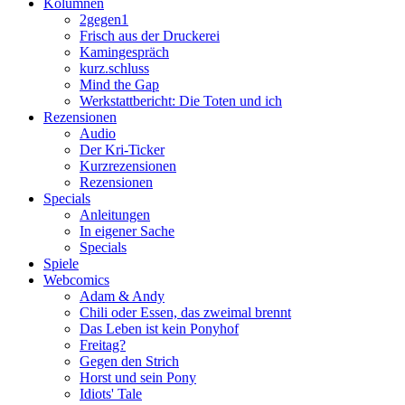
Kolumnen
2gegen1
Frisch aus der Druckerei
Kamingespräch
kurz.schluss
Mind the Gap
Werkstattbericht: Die Toten und ich
Rezensionen
Audio
Der Kri-Ticker
Kurzrezensionen
Rezensionen
Specials
Anleitungen
In eigener Sache
Specials
Spiele
Webcomics
Adam & Andy
Chili oder Essen, das zweimal brennt
Das Leben ist kein Ponyhof
Freitag?
Gegen den Strich
Horst und sein Pony
Idiots' Tale