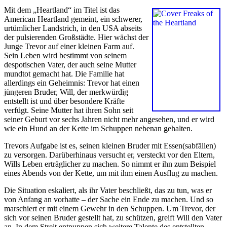
Mit dem „Heartland“ im Titel ist das
American Heartland gemeint, ein schwerer,
urtümlicher Landstrich, in den USA abseits
der pulsierenden Großstädte. Hier wächst der
Junge Trevor auf einer kleinen Farm auf.
Sein Leben wird bestimmt von seinem
despotischen Vater, der auch seine Mutter
mundtot gemacht hat. Die Familie hat
allerdings ein Geheimnis: Trevor hat einen
jüngeren Bruder, Will, der merkwürdig
entstellt ist und über besondere Kräfte
verfügt. Seine Mutter hat ihren Sohn seit
seiner Geburt vor sechs Jahren nicht mehr angesehen, und er wird
wie ein Hund an der Kette im Schuppen nebenan gehalten.
Trevors Aufgabe ist es, seinen kleinen Bruder mit Essen(sabfällen)
zu versorgen. Darüberhinaus versucht er, versteckt vor den Eltern,
Wills Leben erträglicher zu machen. So nimmt er ihn zum Beispiel
eines Abends von der Kette, um mit ihm einen Ausflug zu machen.
Die Situation eskaliert, als ihr Vater beschließt, das zu tun, was er
von Anfang an vorhatte – der Sache ein Ende zu machen. Und so
marschiert er mit einem Gewehr in den Schuppen. Um Trevor, der
sich vor seinen Bruder gestellt hat, zu schützen, greift Will den Vater
an. In dem Streit entpuppen sich weitere Talente des entstellten