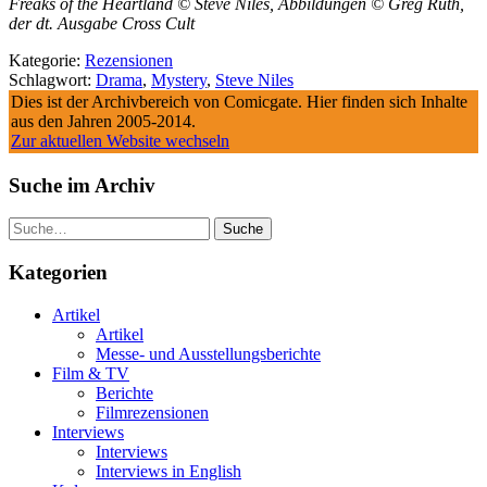
Freaks of the Heartland © Steve Niles, Abbildungen © Greg Ruth,
der dt. Ausgabe Cross Cult
Kategorie:
Rezensionen
Schlagwort:
Drama
,
Mystery
,
Steve Niles
Dies ist der Archivbereich von Comicgate. Hier finden sich Inhalte
aus den Jahren 2005-2014.
Zur aktuellen Website wechseln
Suche im Archiv
Suche
Kategorien
Artikel
Artikel
Messe- und Ausstellungsberichte
Film & TV
Berichte
Filmrezensionen
Interviews
Interviews
Interviews in English