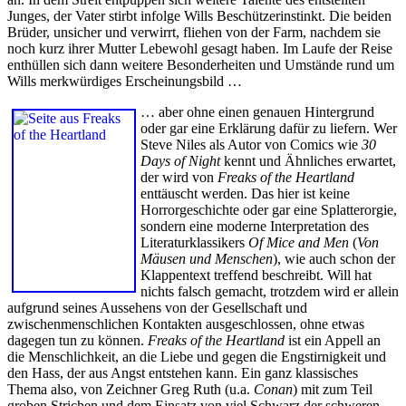
Junges, der Vater stirbt infolge Wills Beschützerinstinkt. Die beiden
Brüder, unsicher und verwirrt, fliehen von der Farm, nachdem sie
noch kurz ihrer Mutter Lebewohl gesagt haben. Im Laufe der Reise
enthüllen sich dann weitere Besonderheiten und Umstände rund um
Wills merkwürdiges Erscheinungsbild …
… aber ohne einen genauen Hintergrund
oder gar eine Erklärung dafür zu liefern. Wer
Steve Niles als Autor von Comics wie
30
Days of Night
kennt und Ähnliches erwartet,
der wird von
Freaks of the Heartland
enttäuscht werden. Das hier ist keine
Horrorgeschichte oder gar eine Splatterorgie,
sondern eine moderne Interpretation des
Literaturklassikers
Of Mice and Men
(
Von
Mäusen und Menschen
), wie auch schon der
Klappentext treffend beschreibt. Will hat
nichts falsch gemacht, trotzdem wird er allein
aufgrund seines Aussehens von der Gesellschaft und
zwischenmenschlichen Kontakten ausgeschlossen, ohne etwas
dagegen tun zu können.
Freaks of the Heartland
ist ein Appell an
die Menschlichkeit, an die Liebe und gegen die Engstirnigkeit und
den Hass, der aus Angst entstehen kann. Ein ganz klassisches
Thema also, von Zeichner Greg Ruth (u.a.
Conan
) mit zum Teil
groben Strichen und dem Einsatz von viel Schwarz der schweren