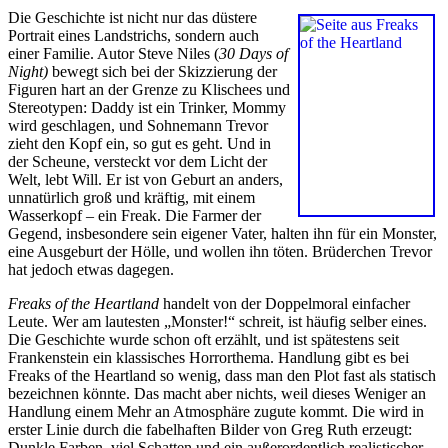
Die Geschichte ist nicht nur das düstere
Portrait eines Landstrichs, sondern auch
einer Familie. Autor Steve Niles (
30 Days of
Night)
bewegt sich bei der Skizzierung der
Figuren hart an der Grenze zu Klischees und
Stereotypen: Daddy ist ein Trinker, Mommy
wird geschlagen, und Sohnemann Trevor
zieht den Kopf ein, so gut es geht. Und in
der Scheune, versteckt vor dem Licht der
Welt, lebt Will. Er ist von Geburt an anders,
unnatürlich groß und kräftig, mit einem
Wasserkopf – ein Freak. Die Farmer der
Gegend, insbesondere sein eigener Vater, halten ihn für ein Monster,
eine Ausgeburt der Hölle, und wollen ihn töten. Brüderchen Trevor
hat jedoch etwas dagegen.
Freaks of the Heartland
handelt von der Doppelmoral einfacher
Leute. Wer am lautesten „Monster!“ schreit, ist häufig selber eines.
Die Geschichte wurde schon oft erzählt, und ist spätestens seit
Frankenstein ein klassisches Horrorthema. Handlung gibt es bei
Freaks of the Heartland so wenig, dass man den Plot fast als statisch
bezeichnen könnte. Das macht aber nichts, weil dieses Weniger an
Handlung einem Mehr an Atmosphäre zugute kommt. Die wird in
erster Linie durch die fabelhaften Bilder von Greg Ruth erzeugt:
Dunkle Farben, viel Schatten und ein außerordentlich realistischer,