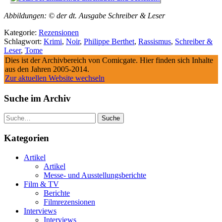
Abbildungen: © der dt. Ausgabe Schreiber & Leser
Kategorie:
Rezensionen
Schlagwort:
Krimi
,
Noir
,
Philippe Berthet
,
Rassismus
,
Schreiber &
Leser
,
Tome
Dies ist der Archivbereich von Comicgate. Hier finden sich Inhalte
aus den Jahren 2005-2014.
Zur aktuellen Website wechseln
Suche im Archiv
Suche
Kategorien
Artikel
Artikel
Messe- und Ausstellungsberichte
Film & TV
Berichte
Filmrezensionen
Interviews
Interviews