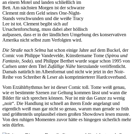
an einem Motel und landen schließlich im
Bett. Am nächsten Morgen ist der schwarze
Clement mit dem Geld seines One-Night-
Stands verschwunden und die weiße Tracy
Lee ist tot. Clement begibt sich auf
Ursachenforschung, muss dabei aber höllisch
aufpassen, dass er in der ländlichen Umgebung des konservativen
Amerika nicht selbst zum Verfolgten wird.
Die Straße nach Selma
hat schon einige Jahre auf dem Buckel, der
Comic von Philippe Vandevelde, Künstlername Tome (
Spirou und
Fantasio, Soda
). und Philippe Berthet wurde sogar schon 1995 von
Carlsen unter dem Titel
Zufällige Nähe
hierzulande veröffentlicht.
Damals natürlich im Albenformat und nicht wie jetzt in der Noir-
Reihe von Schreiber & Leser als komprimierterer Hardcoverband.
Vom Erzählrhythmus her ist dieser Comic toll. Tome weiß genau,
wie er bestimmte Szenen zur Geltung kommen lässt und wann die
Bilder für sich sprechen können. Nur ist mir das Ganze zu wenig
„noir“. Die Handlung ist schnell an ihrem Ende angelangt und
eigentlich weiß man gar nicht so genau, warum man gerade so früh
und größtenteils unplausibel einen großen Showdown lesen musste.
Von den ruhigen Momenten zuvor hätte es hingegen sicherlich mehr
sein dürfen.