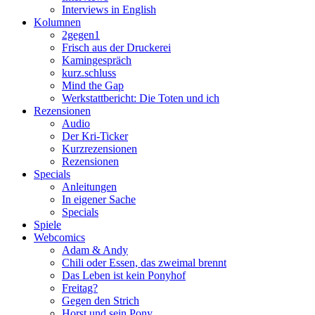
Interviews in English
Kolumnen
2gegen1
Frisch aus der Druckerei
Kamingespräch
kurz.schluss
Mind the Gap
Werkstattbericht: Die Toten und ich
Rezensionen
Audio
Der Kri-Ticker
Kurzrezensionen
Rezensionen
Specials
Anleitungen
In eigener Sache
Specials
Spiele
Webcomics
Adam & Andy
Chili oder Essen, das zweimal brennt
Das Leben ist kein Ponyhof
Freitag?
Gegen den Strich
Horst und sein Pony