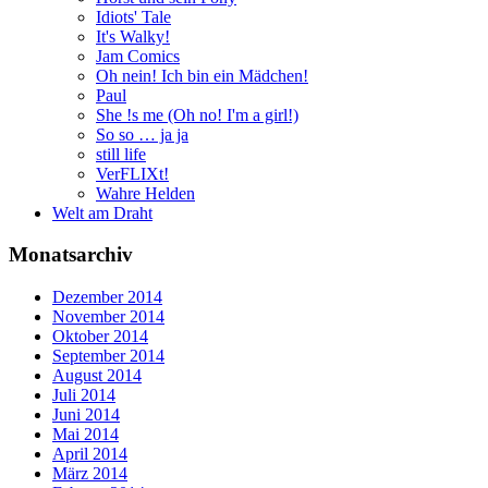
Idiots' Tale
It's Walky!
Jam Comics
Oh nein! Ich bin ein Mädchen!
Paul
She !s me (Oh no! I'm a girl!)
So so … ja ja
still life
VerFLIXt!
Wahre Helden
Welt am Draht
Monatsarchiv
Dezember 2014
November 2014
Oktober 2014
September 2014
August 2014
Juli 2014
Juni 2014
Mai 2014
April 2014
März 2014