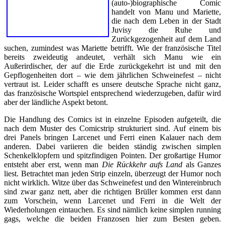
(auto-)biographische Comic
handelt von Manu und Mariette,
die nach dem Leben in der Stadt
Juvisy die Ruhe und
Zurückgezogenheit auf dem Land
suchen, zumindest was Mariette betrifft. Wie der französische Titel
bereits zweideutig andeutet, verhält sich Manu wie ein
Außerirdischer, der auf die Erde zurückgekehrt ist und mit den
Gepflogenheiten dort – wie dem jährlichen Schweinefest – nicht
vertraut ist. Leider schafft es unsere deutsche Sprache nicht ganz,
das französische Wortspiel entsprechend wiederzugeben, dafür wird
aber der ländliche Aspekt betont.
Die Handlung des Comics ist in einzelne Episoden aufgeteilt, die
nach dem Muster des Comicstrip strukturiert sind. Auf einem bis
drei Panels bringen Larcenet und Ferri einen Kalauer nach dem
anderen. Dabei variieren die beiden ständig zwischen simplen
Schenkelklopfern und spitzfindigen Pointen. Der großartige Humor
entsteht aber erst, wenn man
Die Rückkehr aufs Land
als Ganzes
liest. Betrachtet man jeden Strip einzeln, überzeugt der Humor noch
nicht wirklich. Witze über das Schweinefest und den Wintereinbruch
sind zwar ganz nett, aber die richtigen Brüller kommen erst dann
zum Vorschein, wenn Larcenet und Ferri in die Welt der
Wiederholungen eintauchen. Es sind nämlich keine simplen running
gags, welche die beiden Franzosen hier zum Besten geben.