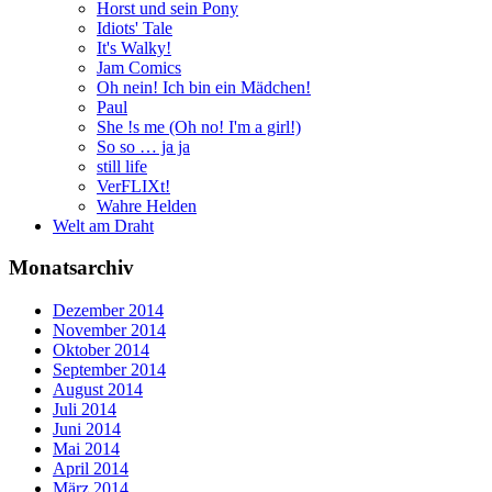
Horst und sein Pony
Idiots' Tale
It's Walky!
Jam Comics
Oh nein! Ich bin ein Mädchen!
Paul
She !s me (Oh no! I'm a girl!)
So so … ja ja
still life
VerFLIXt!
Wahre Helden
Welt am Draht
Monatsarchiv
Dezember 2014
November 2014
Oktober 2014
September 2014
August 2014
Juli 2014
Juni 2014
Mai 2014
April 2014
März 2014