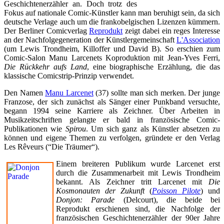
Geschichtenerzähler an. Doch trotz des
Fokus auf nationale Comic-Künstler kann man beruhigt sein, da sich
deutsche Verlage auch um die frankobelgischen Lizenzen kümmern.
Der Berliner Comicverlag
Reprodukt
zeigt dabei ein reges Interesse
an der Nachfolgegeneration der Künstlergemeinschaft
L'Association
(um Lewis Trondheim, Killoffer und David B). So erschien zum
Comic-Salon Manu Larcenets Koproduktion mit Jean-Yves Ferri,
Die Rückkehr aufs Land
, eine biographische Erzählung, die das
klassische Comicstrip-Prinzip verwendet.
Den Namen
Manu Larcenet
(37) sollte man sich merken. Der junge
Franzose, der sich zunächst als Sänger einer Punkband versuchte,
begann 1994 seine Karriere als Zeichner. Über Arbeiten in
Musikzeitschriften gelangte er bald in französische Comic-
Publikationen wie
Spirou
. Um sich ganz als Künstler absetzen zu
können und eigene Themen zu verfolgen, gründete er den Verlag
Les Rêveurs (“Die Träumer“).
Einem breiteren Publikum wurde Larcenet erst
durch die Zusammenarbeit mit Lewis Trondheim
bekannt. Als Zeichner tritt Larcenet mit
Die
Kosmonauten der Zukunft
(
Poisson Pilote
) und
Donjon: Parade
(Delcourt), die beide bei
Reprodukt erschienen sind, die Nachfolge der
französischen Geschichtenerzähler der 90er Jahre