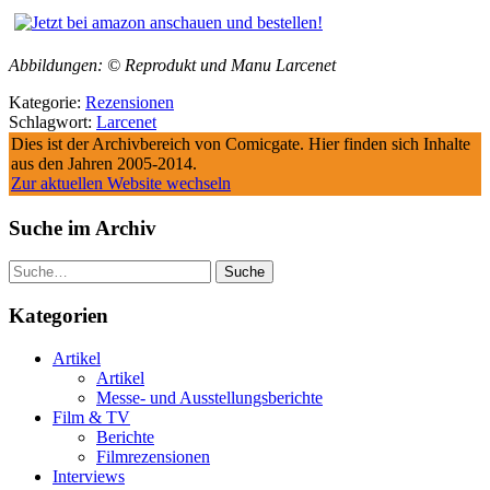
Abbildungen: © Reprodukt und Manu Larcenet
Kategorie:
Rezensionen
Schlagwort:
Larcenet
Dies ist der Archivbereich von Comicgate. Hier finden sich Inhalte
aus den Jahren 2005-2014.
Zur aktuellen Website wechseln
Suche im Archiv
Suche
Kategorien
Artikel
Artikel
Messe- und Ausstellungsberichte
Film & TV
Berichte
Filmrezensionen
Interviews