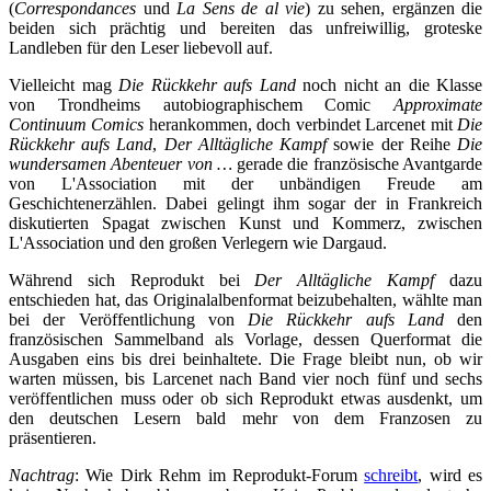
(
Correspondances
und
La Sens de al vie
) zu sehen, ergänzen die
beiden sich prächtig und bereiten das unfreiwillig, groteske
Landleben für den Leser liebevoll auf.
Vielleicht mag
Die Rückkehr aufs Land
noch nicht an die Klasse
von Trondheims autobiographischem Comic
Approximate
Continuum
Comics
herankommen, doch verbindet Larcenet mit
Die
Rückkehr aufs Land
,
Der Alltägliche Kampf
sowie der Reihe
Die
wundersamen Abenteuer von …
gerade die französische Avantgarde
von L'Association mit der unbändigen Freude am
Geschichtenerzählen. Dabei gelingt ihm sogar der in Frankreich
diskutierten Spagat zwischen Kunst und Kommerz, zwischen
L'Association und den großen Verlegern wie Dargaud.
Während sich Reprodukt bei
Der Alltägliche Kampf
dazu
entschieden hat, das Originalalbenformat beizubehalten, wählte man
bei der Veröffentlichung von
Die Rückkehr aufs Land
den
französischen Sammelband als Vorlage, dessen Querformat die
Ausgaben eins bis drei beinhaltete. Die Frage bleibt nun, ob wir
warten müssen, bis Larcenet nach Band vier noch fünf und sechs
veröffentlichen muss oder ob sich Reprodukt etwas ausdenkt, um
den deutschen Lesern bald mehr von dem Franzosen zu
präsentieren.
Nachtrag
: Wie Dirk Rehm im Reprodukt-Forum
schreibt
, wird es