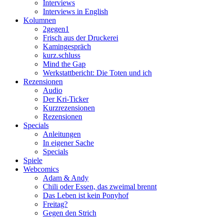
Interviews
Interviews in English
Kolumnen
2gegen1
Frisch aus der Druckerei
Kamingespräch
kurz.schluss
Mind the Gap
Werkstattbericht: Die Toten und ich
Rezensionen
Audio
Der Kri-Ticker
Kurzrezensionen
Rezensionen
Specials
Anleitungen
In eigener Sache
Specials
Spiele
Webcomics
Adam & Andy
Chili oder Essen, das zweimal brennt
Das Leben ist kein Ponyhof
Freitag?
Gegen den Strich