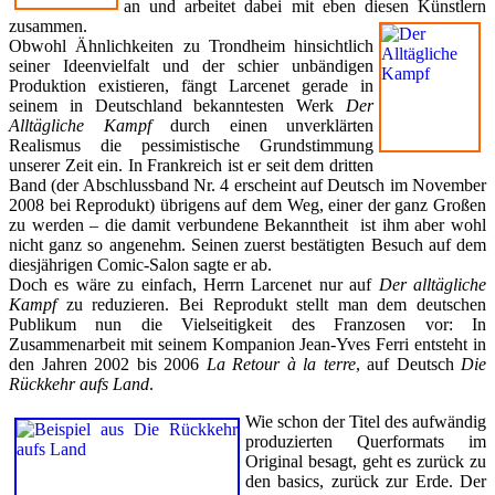
an und arbeitet dabei mit eben diesen Küns
tlern
zusammen.
Obwohl Ähnlichkeiten zu Trondheim hinsichtlich
seiner Ideenvielfalt und der schier unbändigen
Produktion existieren, fängt Larcenet gerade in
seinem in Deutschland bekanntesten Werk
Der
Alltägliche Kampf
durch einen unverklärten
Realismus die pessimistische Grundstimmung
unserer Zeit ein. In Frankreich ist er seit dem dritten
Band (der Abschlussband Nr. 4 erscheint auf Deutsch im November
2008 bei Reprodukt) übrigens auf dem Weg, einer der ganz Großen
zu werden – die damit verbundene Bekanntheit ist ihm aber wohl
nicht ganz so angenehm. Seinen zuerst bestätigten Besuch auf dem
diesjährigen Comic-Salon sagte er ab.
Doch es wäre zu einfach, Herrn Larcenet nur auf
Der alltägliche
Kampf
zu reduzieren. Bei Reprodukt stellt man dem deutschen
Publikum nun die Vielseitigkeit des Franzosen vor: In
Zusammenarbeit mit seinem Kompanion Jean-Yves Ferri entsteht in
den Jahren 2002 bis 2006
La Retour à la terre
, auf Deutsch
Die
Rückkehr aufs Land
.
Wie schon der Titel des aufwändig
produzierten Querformats im
Original besagt, geht es zurück zu
den basics, zurück zur Erde. Der