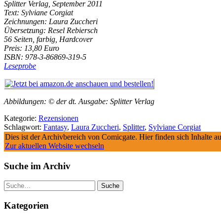
Splitter Verlag, September 2011
Text: Sylviane Corgiat
Zeichnungen: Laura Zuccheri
Übersetzung: Resel Rebiersch
56 Seiten, farbig, Hardcover
Preis: 13,80 Euro
ISBN: 978-3-86869-319-5
Leseprobe
Abbildungen: © der dt. Ausgabe: Splitter Verlag
Kategorie:
Rezensionen
Schlagwort:
Fantasy
,
Laura Zuccheri
,
Splitter
,
Sylviane Corgiat
Dies ist der Archivbereich von Comicgate. Hier finden sich Inhalte 
Zur aktuellen Website wechseln
Suche im Archiv
Suche
Kategorien