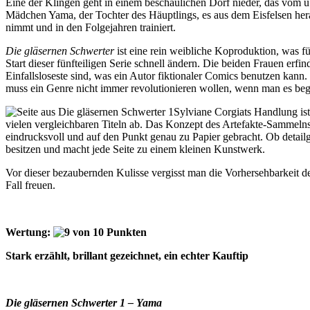
Eine der Klingen geht in einem beschaulichen Dorf nieder, das vom üb
Mädchen Yama, der Tochter des Häuptlings, es aus dem Eisfelsen herau
nimmt und in den Folgejahren trainiert.
Die gläsernen Schwerter
ist eine rein weibliche Koproduktion, was f
Start dieser fünfteiligen Serie schnell ändern. Die beiden Frauen erf
Einfallsloseste sind, was ein Autor fiktionaler Comics benutzen ka
muss ein Genre nicht immer revolutionieren wollen, wenn man es beg
Sylviane Corgiats Handlung ist
vielen vergleichbaren Titeln ab. Das Konzept des Artefakte-Sammelns 
eindrucksvoll und auf den Punkt genau zu Papier gebracht. Ob detail
besitzen und macht jede Seite zu einem kleinen Kunstwerk.
Vor dieser bezaubernden Kulisse vergisst man die Vorhersehbarkeit de
Fall freuen.
Wertung:
Stark erzählt, brillant gezeichnet, ein echter Kauftip
Die gläsernen Schwerter 1 – Yama