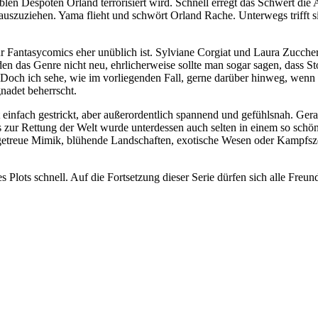
len Despoten Orland terrorisiert wird. Schnell erregt das Schwert die 
szuziehen. Yama flieht und schwört Orland Rache. Unterwegs trifft sie 
ür Fantasycomics eher unüblich ist. Sylviane Corgiat und Laura Zuccher
inden das Genre nicht neu, ehrlicherweise sollte man sogar sagen, dass 
nn. Doch ich sehe, wie im vorliegenden Fall, gerne darüber hinweg, w
nadet beherrscht.
 einfach gestrickt, aber außerordentlich spannend und gefühlsnah. Ger
zur Rettung der Welt wurde unterdessen auch selten in einem so schöne
getreue Mimik, blühende Landschaften, exotische Wesen oder Kampfszen
s Plots schnell. Auf die Fortsetzung dieser Serie dürfen sich alle Fre