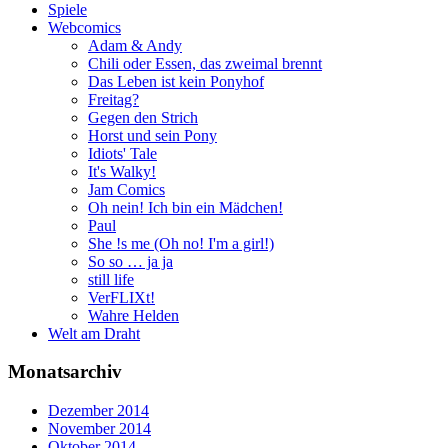
Spiele
Webcomics
Adam & Andy
Chili oder Essen, das zweimal brennt
Das Leben ist kein Ponyhof
Freitag?
Gegen den Strich
Horst und sein Pony
Idiots' Tale
It's Walky!
Jam Comics
Oh nein! Ich bin ein Mädchen!
Paul
She !s me (Oh no! I'm a girl!)
So so … ja ja
still life
VerFLIXt!
Wahre Helden
Welt am Draht
Monatsarchiv
Dezember 2014
November 2014
Oktober 2014