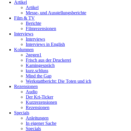
Artikel
Artikel
Messe- und Ausstellungsberichte
Film & TV
Berichte
Filmrezensionen
Interviews
Interviews
Interviews in English
Kolumnen
2gegen1
Frisch aus der Druckerei
Kamingespräch
kurz.schluss
Mind the Gap
Werkstattbericht: Die Toten und ich
Rezensionen
Audio
Der Kri-Ticker
Kurzrezensionen
Rezensionen
Specials
Anleitungen
In eigener Sache
Specials