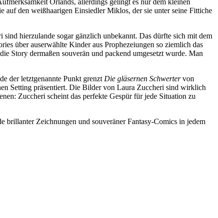
Aufmerksamkeit Orlands, allerdings gelingt es nur dem kleinen
auf den weißhaarigen Einsiedler Miklos, der sie unter seine Fittiche
i sind hierzulande sogar gänzlich unbekannt. Das dürfte sich mit dem
Stories über auserwählte Kinder aus Prophezeiungen so ziemlich das
enn die Story dermaßen souverän und packend umgesetzt wurde. Man
ade der letztgenannte Punkt grenzt
Die gläsernen Schwerter
von
n Setting präsentiert. Die Bilder von Laura Zuccheri sind wirklich
en: Zuccheri scheint das perfekte Gespür für jede Situation zu
unde brillanter Zeichnungen und souveräner Fantasy-Comics in jedem