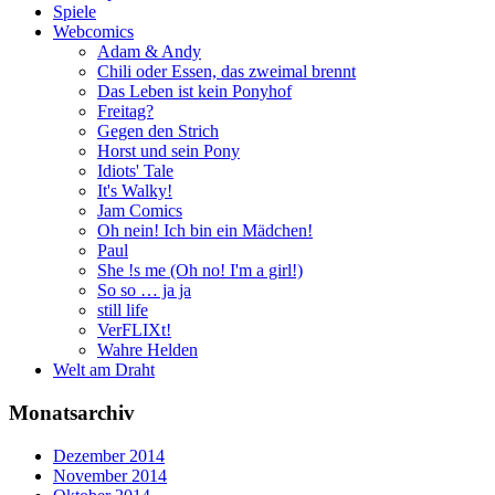
Spiele
Webcomics
Adam & Andy
Chili oder Essen, das zweimal brennt
Das Leben ist kein Ponyhof
Freitag?
Gegen den Strich
Horst und sein Pony
Idiots' Tale
It's Walky!
Jam Comics
Oh nein! Ich bin ein Mädchen!
Paul
She !s me (Oh no! I'm a girl!)
So so … ja ja
still life
VerFLIXt!
Wahre Helden
Welt am Draht
Monatsarchiv
Dezember 2014
November 2014