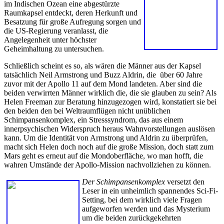
im Indischen Ozean eine abgestürzte
Raumkapsel entdeckt, deren Herkunft und
Besatzung für große Aufregung sorgen und
die US-Regierung veranlasst, die
Angelegenheit unter höchster
Geheimhaltung zu untersuchen.
Schließlich scheint es so, als wären die Männer aus der Kapsel
tatsächlich Neil Armstrong und Buzz Aldrin, die über 60 Jahre
zuvor mit der Apollo 11 auf dem Mond landeten. Aber sind die
beiden verwirrten Männer wirklich die, die sie glauben zu sein? Als
Helen Freeman zur Beratung hinzugezogen wird, konstatiert sie bei
den beiden den bei Weltraumflügen nicht unüblichen
Schimpansenkomplex, ein Stresssyndrom, das aus einem
innerpsychischen Widerspruch heraus Wahnvorstellungen auslösen
kann. Um die Identität von Armstrong und Aldrin zu überprüfen,
macht sich Helen doch noch auf die große Mission, doch statt zum
Mars geht es erneut auf die Mondoberfläche, wo man hofft, die
wahren Umstände der Apollo-Mission nachvollziehen zu können.
Der Schimpansenkomplex
versetzt den
Leser in ein unheimlich spannendes Sci-Fi-
Setting, bei dem wirklich viele Fragen
aufgeworfen werden und das Mysterium
um die beiden zurückgekehrten