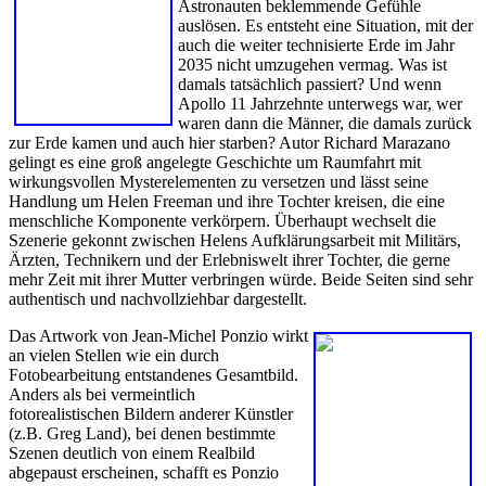
Astronauten beklemmende Gefühle
auslösen. Es entsteht eine Situation, mit der
auch die weiter technisierte Erde im Jahr
2035 nicht umzugehen vermag. Was ist
damals tatsächlich passiert? Und wenn
Apollo 11 Jahrzehnte unterwegs war, wer
waren dann die Männer, die damals zurück
zur Erde kamen und auch hier starben? Autor Richard Marazano
gelingt es eine groß angelegte Geschichte um Raumfahrt mit
wirkungsvollen Mysterelementen zu versetzen und lässt seine
Handlung um Helen Freeman und ihre Tochter kreisen, die eine
menschliche Komponente verkörpern. Überhaupt wechselt die
Szenerie gekonnt zwischen Helens Aufklärungsarbeit mit Militärs,
Ärzten, Technikern und der Erlebniswelt ihrer Tochter, die gerne
mehr Zeit mit ihrer Mutter verbringen würde. Beide Seiten sind sehr
authentisch und nachvollziehbar dargestellt.
Das Artwork von Jean-Michel Ponzio wirkt
an vielen Stellen wie ein durch
Fotobearbeitung entstandenes Gesamtbild.
Anders als bei vermeintlich
fotorealistischen Bildern anderer Künstler
(z.B. Greg Land), bei denen bestimmte
Szenen deutlich von einem Realbild
abgepaust erscheinen, schafft es Ponzio