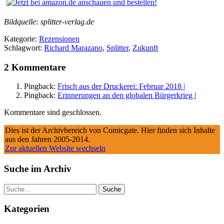
Bildquelle: splitter-verlag.de
Kategorie:
Rezensionen
Schlagwort:
Richard Marazano
,
Splitter
,
Zukunft
2 Kommentare
Pingback:
Frisch aus der Druckerei: Februar 2018 |
Pingback:
Erinnerungen an den globalen Bürgerkrieg |
Kommentare sind geschlossen.
Dies ist der Archivbereich von Comicgate. Hier finden sich Inhalte
aus den Jahren 2005-2014.
Zur aktuellen Website wechseln
Suche im Archiv
Suche
Kategorien