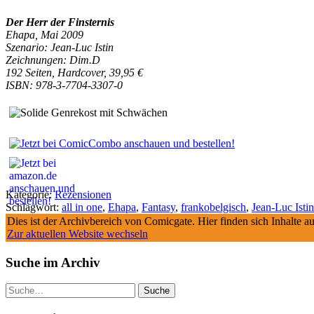
Der Herr der Finsternis
Ehapa, Mai 2009
Szenario: Jean-Luc Istin
Zeichnungen: Dim.D
192 Seiten, Hardcover, 39,95 €
ISBN: 978-3-7704-3307-0
Kategorie:
Rezensionen
Schlagwort:
all in one
,
Ehapa
,
Fantasy
,
frankobelgisch
,
Jean-Luc Istin
Dies ist der Archivbereich von Comicgate. Hier finden sich Inhalte 
Zur aktuellen Website wechseln
Suche im Archiv
Suche