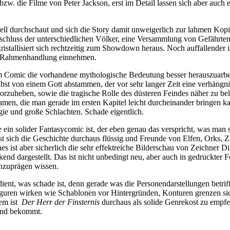
w. die Filme von Peter Jackson, erst im Detail lassen sich aber auch
nell durchschaut und sich die Story damit unweigerlich zur lahmen Kop
hluss der unterschiedlichen Völker, eine Versammlung von Gefährten
istallisiert sich rechtzeitig zum Showdown heraus. Noch auffallender 
die Rahmenhandlung einnehmen.
nem Comic die vorhandene mythologische Bedeutung besser herauszuarb
elbst von einem Gott abstammen, der vor sehr langer Zeit eine verhängni
orzuheben, sowie die tragische Rolle des düsteren Feindes näher zu beleu
amen, die man gerade im ersten Kapitel leicht durcheinander bringen ka
gie und große Schlachten. Schade eigentlich.
te ein solider Fantasycomic ist, der eben genau das verspricht, was man 
 liest sich die Geschichte durchaus flüssig und Freunde von Elfen, Ork
hes ist aber sicherlich die sehr effektreiche Bilderschau von Zeichner
kend dargestellt. Das ist nicht unbedingt neu, aber auch in gedruckter
inzuprägen wissen.
edient, was schade ist, denn gerade was die Personendarstellungen betri
uren wirken wie Schablonen vor Hintergründen, Konturen grenzen sich
dem ist
Der Herr der Finsternis
durchaus als solide Genrekost zu empfeh
Band bekommt.