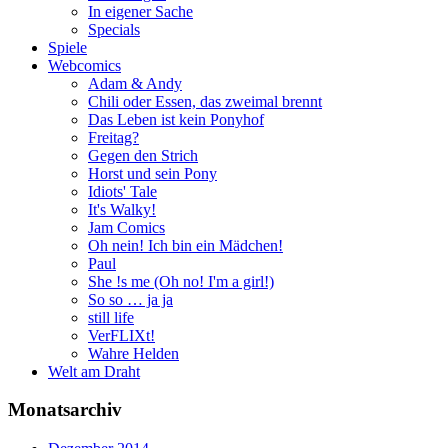
In eigener Sache
Specials
Spiele
Webcomics
Adam & Andy
Chili oder Essen, das zweimal brennt
Das Leben ist kein Ponyhof
Freitag?
Gegen den Strich
Horst und sein Pony
Idiots' Tale
It's Walky!
Jam Comics
Oh nein! Ich bin ein Mädchen!
Paul
She !s me (Oh no! I'm a girl!)
So so … ja ja
still life
VerFLIXt!
Wahre Helden
Welt am Draht
Monatsarchiv