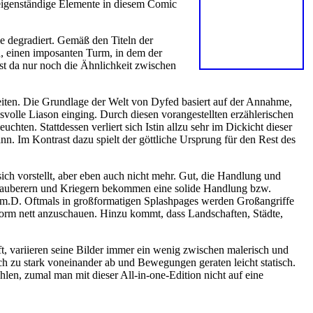
 eigenständige Elemente in diesem Comic
ie degradiert. Gemäß den Titeln der
, einen imposanten Turm, in dem der
ist da nur noch die Ähnlichkeit zwischen
eiten. Die Grundlage der Welt von Dyfed basiert auf der Annahme,
svolle Liason einging. Durch diesen vorangestellten erzählerischen
chten. Stattdessen verliert sich Istin allzu sehr im Dickicht dieser
nn. Im Kontrast dazu spielt der göttliche Ursprung für den Rest des
sich vorstellt, aber eben auch nicht mehr. Gut, die Handlung und
s, Zauberern und Kriegern bekommen eine solide Handlung bzw.
 Dim.D. Oftmals in großformatigen Splashpages werden Großangriffe
 Form nett anzuschauen. Hinzu kommt, dass Landschaften, Städte,
fft, variieren seine Bilder immer ein wenig zwischen malerisch und
 zu stark voneinander ab und Bewegungen geraten leicht statisch.
len, zumal man mit dieser All-in-one-Edition nicht auf eine