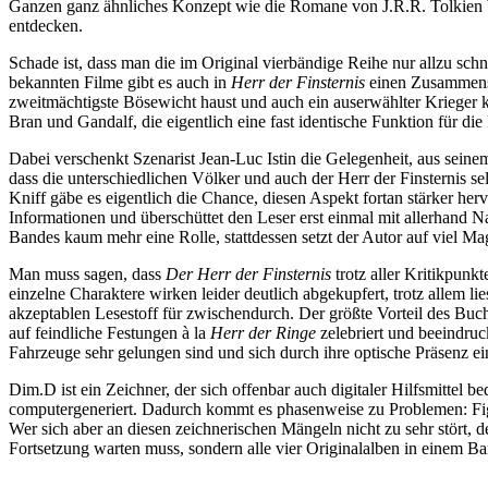
Ganzen ganz ähnliches Konzept wie die Romane von J.R.R. Tolkien bz
entdecken.
Schade ist, dass man die im Original vierbändige Reihe nur allzu sch
bekannten Filme gibt es auch in
Herr der Finsternis
einen Zusammensc
zweitmächtigste Bösewicht haust und auch ein auserwählter Krieger kr
Bran und Gandalf, die eigentlich eine fast identische Funktion für 
Dabei verschenkt Szenarist Jean-Luc Istin die Gelegenheit, aus sei
dass die unterschiedlichen Völker und auch der Herr der Finsternis s
Kniff gäbe es eigentlich die Chance, diesen Aspekt fortan stärker herv
Informationen und überschüttet den Leser erst einmal mit allerhand N
Bandes kaum mehr eine Rolle, stattdessen setzt der Autor auf viel Ma
Man muss sagen, dass
Der Herr der Finsternis
trotz aller Kritikpunk
einzelne Charaktere wirken leider deutlich abgekupfert, trotz allem
akzeptablen Lesestoff für zwischendurch. Der größte Vorteil des Buc
auf feindliche Festungen à la
Herr der Ringe
zelebriert und beeindruc
Fahrzeuge sehr gelungen sind und sich durch ihre optische Präsenz e
Dim.D ist ein Zeichner, der sich offenbar auch digitaler Hilfsmittel b
computergeneriert. Dadurch kommt es phasenweise zu Problemen: Fig
Wer sich aber an diesen zeichnerischen Mängeln nicht zu sehr stört, 
Fortsetzung warten muss, sondern alle vier Originalalben in einem 