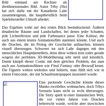
Bild entstand am Rechner als
dreidimensionales Bild. Autor Téhy (
Yiu
)
hat sich dafür mit der Kanadierin Lalie
zusammengetan, die hauptberuflich beim
Spielehersteller Ubisoft arbeitet.
Das Ergebnis wirkt auf den ersten Blick beeindruckend: Äußerst
detailreiche Räume und Landschaften, bei denen jeder Schatten,
jede Lichtreflexion und jede Farbnuance passt. Eine Kulisse, die
auch aus einem teuren Animationsfilm stammen könnte. Und auch
die Drachen, die im Prolog der Geschichte auftauchen, können
visuell überzeugen. Schwerer tut sich Lalie dagegen mit den
menschlichen Hauptdarstellern, denn diese wirken trotz (oder gerade
wegen) der perfekten 3D-Modellierung sehr steril und künstlich.
Damit kämpft dieser Comic mit dem gleichen Problem, das man
auch aus Animationsfilmen wie
Final Fantasy
oder
Beowulf
kennt.
Die Figuren wirken seelenlos und hölzern, man fühlt sich wie in
einem Fotocomic, der mit Schaufensterpuppen inszeniert wurde.
Eine packende Geschichte könnte dieses
Manko zweifellos wettmachen, doch Téhys
Szenario kann nicht so recht überzeugen.
Die Story spielt in einer fantastischen Welt,
die vor vielen Jahren von Drachen
beherrscht wurde, welche aber inzwischen