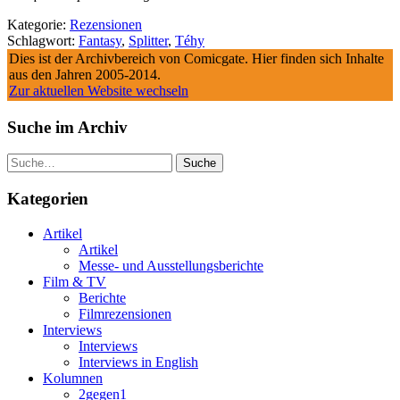
Kategorie:
Rezensionen
Schlagwort:
Fantasy
,
Splitter
,
Téhy
Dies ist der Archivbereich von Comicgate. Hier finden sich Inhalte
aus den Jahren 2005-2014.
Zur aktuellen Website wechseln
Suche im Archiv
Suche
Kategorien
Artikel
Artikel
Messe- und Ausstellungsberichte
Film & TV
Berichte
Filmrezensionen
Interviews
Interviews
Interviews in English
Kolumnen
2gegen1