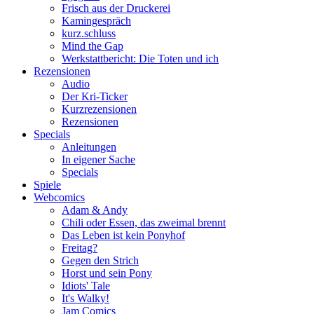
Frisch aus der Druckerei
Kamingespräch
kurz.schluss
Mind the Gap
Werkstattbericht: Die Toten und ich
Rezensionen
Audio
Der Kri-Ticker
Kurzrezensionen
Rezensionen
Specials
Anleitungen
In eigener Sache
Specials
Spiele
Webcomics
Adam & Andy
Chili oder Essen, das zweimal brennt
Das Leben ist kein Ponyhof
Freitag?
Gegen den Strich
Horst und sein Pony
Idiots' Tale
It's Walky!
Jam Comics