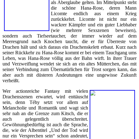
als Aberglaube gelten. Im Mittelpunkt steht
die schöne Hana-Rose, deren Mann
Licomte endlich aus einem Krieg
zurückkehrt. Licomte ist nicht nur ein
wackrer Kämpfer und ein guter Liebhaber
(wie mehrere Sexszenen beweisen),
sondern auch Tiefseetaucher, der immer wieder auf dem
Meeresgrund nach Knochen taucht, die er für Überreste von
Drachen hält und sich daraus ein Drachenskelett erbaut. Kurz nach
seiner Rückkehr zu Hana-Rose kommt er bei einem Tauchgang ums
Leben, was Hana-Rose völlig aus der Bahn wirft. In ihrer Trauer
und Verzweiflung wendet sie sich an ein altes Mütterchen, das mit
seiner Verbindung zum Übernatürlichen für Trost sorgen kann, das
aber auch mit düsteren Andeutungen eine ungewisse Zukunft
verheißt.
Wer actionreiche Fantasy mit vielen
Drachenszenen erwartet, wird enttäuscht
sein, denn Téhy setzt vor allem auf
Melancholie und Romantik und wagt sich
sehr nah an die Grenze zum Kitsch, die er
auch gelegentlich überschreitet.
Gewöhnungbedürftig ist auch die Sprache,
die, wie der Albentitel „Und der Tod wird
nur ein Versprechen sein“ schon andeutet,