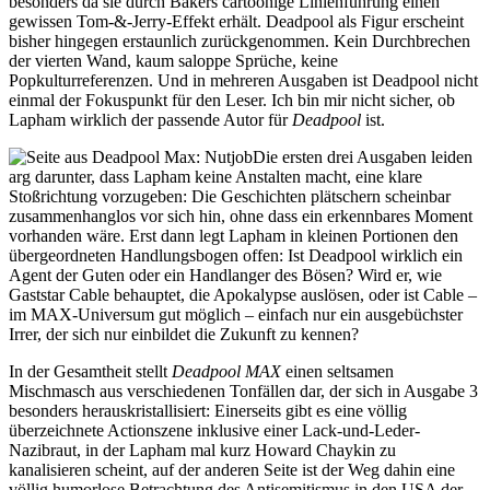
besonders da sie durch Bakers cartoonige Linienführung einen
gewissen Tom-&-Jerry-Effekt erhält. Deadpool als Figur erscheint
bisher hingegen erstaunlich zurückgenommen. Kein Durchbrechen
der vierten Wand, kaum saloppe Sprüche, keine
Popkulturreferenzen. Und in mehreren Ausgaben ist Deadpool nicht
einmal der Fokuspunkt für den Leser. Ich bin mir nicht sicher, ob
Lapham wirklich der passende Autor für
Deadpool
ist.
Die ersten drei Ausgaben leiden
arg darunter, dass Lapham keine Anstalten macht, eine klare
Stoßrichtung vorzugeben: Die Geschichten plätschern scheinbar
zusammenhanglos vor sich hin, ohne dass ein erkennbares Moment
vorhanden wäre. Erst dann legt Lapham in kleinen Portionen den
übergeordneten Handlungsbogen offen: Ist Deadpool wirklich ein
Agent der Guten oder ein Handlanger des Bösen? Wird er, wie
Gaststar Cable behauptet, die Apokalypse auslösen, oder ist Cable –
im MAX-Universum gut möglich – einfach nur ein ausgebüchster
Irrer, der sich nur einbildet die Zukunft zu kennen?
In der Gesamtheit stellt
Deadpool MAX
einen seltsamen
Mischmasch aus verschiedenen Tonfällen dar, der sich in Ausgabe 3
besonders herauskristallisiert: Einerseits gibt es eine völlig
überzeichnete Actionszene inklusive einer Lack-und-Leder-
Nazibraut, in der Lapham mal kurz Howard Chaykin zu
kanalisieren scheint, auf der anderen Seite ist der Weg dahin eine
völlig humorlose Betrachtung des Antisemitismus in den USA der