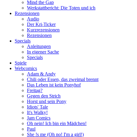
Mind the Gap
Werkstattbericht: Die Toten und ich
Rezensionen
Audio
Der Kri-Ticker
Kurzrezensionen
Rezensionen
Specials
Anleitungen
In eigener Sache
Specials
Spiele
Webcomics
Adam & Andy
Chili oder Essen, das zweimal brennt
Das Leben ist kein Ponyhof
Freitag?
Gegen den Strich
Horst und sein Pony
Idiots' Tale
It's Walky!
Jam Comics
Oh nein! Ich bin ein Mädchen!
Paul
She !s me (Oh no! I'm a girl!)