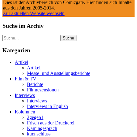
Dies ist der Archivbereich von Comicgate. Hier finden sich Inhalte
aus den Jahren 2005-2014.
Zur aktuellen Website wechseln
Suche im Archiv
Suche
Kategorien
Artikel
Artikel
Messe- und Ausstellungsberichte
Film & TV
Berichte
Filmrezensionen
Interviews
Interviews
Interviews in English
Kolumnen
2gegen1
Frisch aus der Druckerei
Kamingespräch
kurz.schluss