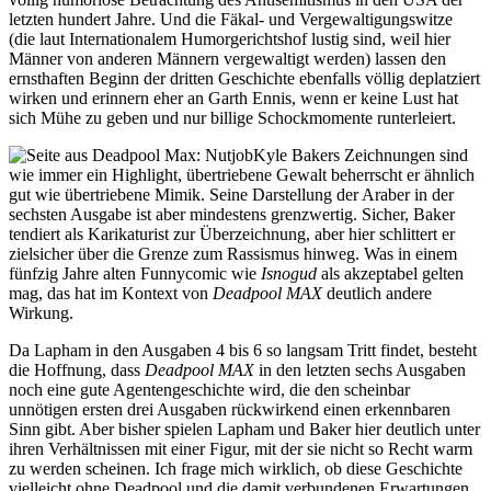
letzten hundert Jahre. Und die Fäkal- und Vergewaltigungswitze
(die laut Internationalem Humorgerichtshof lustig sind, weil hier
Männer von anderen Männern vergewaltigt werden) lassen den
ernsthaften Beginn der dritten Geschichte ebenfalls völlig deplatziert
wirken und erinnern eher an Garth Ennis, wenn er keine Lust hat
sich Mühe zu geben und nur billige Schockmomente runterleiert.
Kyle Bakers Zeichnungen sind
wie immer ein Highlight, übertriebene Gewalt beherrscht er ähnlich
gut wie übertriebene Mimik. Seine Darstellung der Araber in der
sechsten Ausgabe ist aber mindestens grenzwertig. Sicher, Baker
tendiert als Karikaturist zur Überzeichnung, aber hier schlittert er
zielsicher über die Grenze zum Rassismus hinweg. Was in einem
fünfzig Jahre alten Funnycomic wie
Isnogud
als akzeptabel gelten
mag, das hat im Kontext von
Deadpool MAX
deutlich andere
Wirkung.
Da Lapham in den Ausgaben 4 bis 6 so langsam Tritt findet, besteht
die Hoffnung, dass
Deadpool MAX
in den letzten sechs Ausgaben
noch eine gute Agentengeschichte wird, die den scheinbar
unnötigen ersten drei Ausgaben rückwirkend einen erkennbaren
Sinn gibt. Aber bisher spielen Lapham und Baker hier deutlich unter
ihren Verhältnissen mit einer Figur, mit der sie nicht so Recht warm
zu werden scheinen. Ich frage mich wirklich, ob diese Geschichte
vielleicht ohne Deadpool und die damit verbundenen Erwartungen