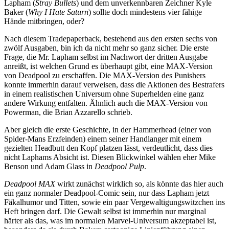
Lapham (
Stray Bullets
) und dem unverkennbaren Zeichner Kyle
Baker (
Why I Hate Saturn
) sollte doch mindestens vier fähige
Hände mitbringen, oder?
Nach diesem Tradepaperback, bestehend aus den ersten sechs von
zwölf Ausgaben
,
bin ich da nicht mehr so ganz sicher. Die erste
Frage, die Mr. Lapham selbst im Nachwort der dritten Ausgabe
anreißt, ist welchen Grund es überhaupt gibt, eine MAX-Version
von Deadpool zu erschaffen. Die MAX-Version des Punishers
konnte immerhin darauf verweisen, dass die Aktionen des Bestrafers
in einem realistischen Universum ohne Superhelden eine ganz
andere Wirkung entfalten. Ähnlich auch die MAX-Version von
Powerman, die Brian Azzarello schrieb.
Aber gleich die erste Geschichte, in der Hammerhead (einer von
Spider-Mans Erzfeinden) einem seiner Handlanger mit einem
gezielten Headbutt den Kopf platzen lässt, verdeutlicht, dass dies
nicht Laphams Absicht ist. Diesen Blickwinkel wählen eher Mike
Benson und Adam Glass in
Deadpool Pulp
.
Deadpool MAX
wirkt zunächst wirklich so, als könnte das hier auch
ein ganz normaler Deadpool-Comic sein, nur dass Lapham jetzt
Fäkalhumor und Titten, sowie ein paar Vergewaltigungswitzchen ins
Heft bringen darf. Die Gewalt selbst ist immerhin nur marginal
härter als das, was im normalen Marvel-Universum akzeptabel ist,