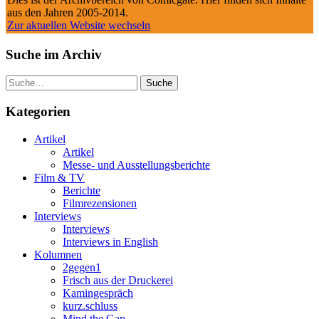
aus den Jahren 2005-2014.
Zur aktuellen Website wechseln
Suche im Archiv
Suche
Kategorien
Artikel
Artikel
Messe- und Ausstellungsberichte
Film & TV
Berichte
Filmrezensionen
Interviews
Interviews
Interviews in English
Kolumnen
2gegen1
Frisch aus der Druckerei
Kamingespräch
kurz.schluss
Mind the Gap