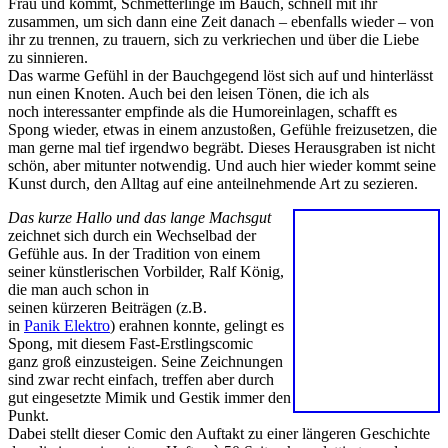
Frau und kommt, Schmetterlinge im Bauch, schnell mit ihr
zusammen, um sich dann eine Zeit danach – ebenfalls wieder – von
ihr zu trennen, zu trauern, sich zu verkriechen und über die Liebe
zu sinnieren.
Das warme Gefühl in der Bauchgegend löst sich auf und hinterlässt
nun einen Knoten. Auch bei den leisen Tönen, die ich als
noch interessanter empfinde als die Humoreinlagen, schafft es
Spong wieder, etwas in einem anzustoßen, Gefühle freizusetzen, die
man gerne mal tief irgendwo begräbt. Dieses Herausgraben ist nicht
schön, aber mitunter notwendig. Und auch hier wieder kommt seine
Kunst durch, den Alltag auf eine anteilnehmende Art zu sezieren.
Das kurze Hallo und das lange Machsgut
zeichnet sich durch ein Wechselbad der
Gefühle aus. In der Tradition von einem
seiner künstlerischen Vorbilder, Ralf König,
die man auch schon in
seinen kürzeren Beiträgen (z.B.
in
Panik Elektro
) erahnen konnte, gelingt es
Spong, mit diesem Fast-Erstlingscomic
ganz groß einzusteigen. Seine Zeichnungen
sind zwar recht einfach, treffen aber durch
gut eingesetzte Mimik und Gestik immer den
Punkt.
Dabei stellt dieser Comic den Auftakt zu einer längeren Geschichte