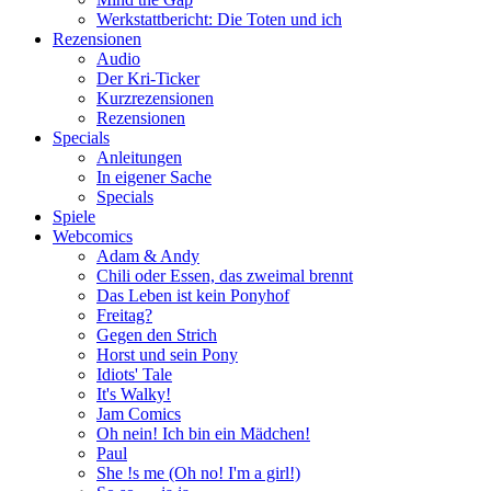
Werkstattbericht: Die Toten und ich
Rezensionen
Audio
Der Kri-Ticker
Kurzrezensionen
Rezensionen
Specials
Anleitungen
In eigener Sache
Specials
Spiele
Webcomics
Adam & Andy
Chili oder Essen, das zweimal brennt
Das Leben ist kein Ponyhof
Freitag?
Gegen den Strich
Horst und sein Pony
Idiots' Tale
It's Walky!
Jam Comics
Oh nein! Ich bin ein Mädchen!
Paul
She !s me (Oh no! I'm a girl!)