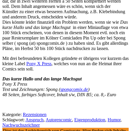
dar, die in zwei weiteren Heften à 50 Seiten komplettiert werden
soll. Dem Inhalt angemessen wäre es schön, wenn sich der
Künstler zu einer etwas besseren Aufmachung, z.B. Klebebindung
und anderem Druck, entscheiden würde.
Dies könnte leider finanziell ein Problem werden, wenn sie wie
Das
kurze Hallo und das lange Machsgut
in einer Miniauflage von etwa
100 Stück erscheinen, von denen in diesem Moment evtl. noch ein
paar Restexemplare im Kölner Comicladen Pin Up oder bei Spong
selber ( spong (at) spongcomix.de ) zu haben sind. Es gibt allerdings
Pläne, im Herbst 50 bis 100 Stück nachdrucken zu lassen.
Mit drei befreundeten Kollegen gründete er übrigens vor kurzem das
kleine Label
Pony X Press
, welches von nun an die Heimat ihrer
Comics sein soll.
Das kurze Hallo und das lange Machsgut
Pony X Press
Text und Zeichnungen: Spong (
spongcomix.de
)
48 Seiten, farbiges Softcover, Inhalt s/w, DIN B5; ca. 8,- Euro
Kategorie:
Rezensionen
Schlagwort:
Anspruch
,
Autorencomic
,
Eigenproduktion
,
Humor
,
Nachwuchszeichner
Dies ist der Archivbereich von Comicgate. Hier finden sich Inhalte