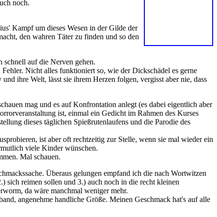
uch noch.
ius' Kampf um dieses Wesen in der Gilde der
macht, den wahren Täter zu finden und so den
h schnell auf die Nerven gehen.
 Fehler. Nicht alles funktioniert so, wie der Dickschädel es gerne
und ihre Welt, lässt sie ihrem Herzen folgen, vergisst aber nie, dass
chauen mag und es auf Konfrontation anlegt (es dabei eigentlich aber
Horrorveranstaltung ist, einmal ein Gedicht im Rahmen des Kurses
rstellung dieses täglichen Spießrutenlaufens und die Parodie des
sprobieren, ist aber oft rechtzeitig zur Stelle, wenn sie mal wieder ein
rmutlich viele Kinder wünschen.
ommen. Mal schauen.
Geschmackssache. Überaus gelungen empfand ich die nach Wortwitzen
) sich reimen sollen und 3.) auch noch in die recht kleinen
tterworm, da wäre manchmal weniger mehr.
inband, angenehme handliche Größe. Meinen Geschmack hat's auf alle