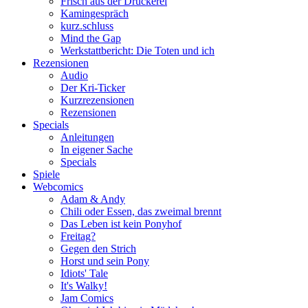
Frisch aus der Druckerei
Kamingespräch
kurz.schluss
Mind the Gap
Werkstattbericht: Die Toten und ich
Rezensionen
Audio
Der Kri-Ticker
Kurzrezensionen
Rezensionen
Specials
Anleitungen
In eigener Sache
Specials
Spiele
Webcomics
Adam & Andy
Chili oder Essen, das zweimal brennt
Das Leben ist kein Ponyhof
Freitag?
Gegen den Strich
Horst und sein Pony
Idiots' Tale
It's Walky!
Jam Comics