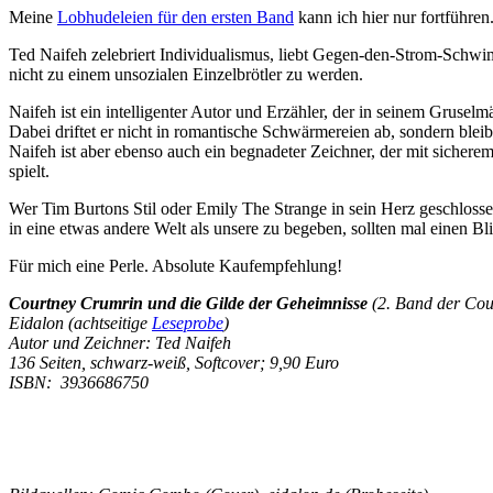
Meine
Lobhudeleien für den ersten Band
kann ich hier nur fortführen
Ted Naifeh zelebriert Individualismus, liebt Gegen-den-Strom-Schw
nicht zu einem unsozialen Einzelbrötler zu werden.
Naifeh ist ein intelligenter Autor und Erzähler, der in seinem Gruse
Dabei driftet er nicht in romantische Schwärmereien ab, sondern blei
Naifeh ist aber ebenso auch ein begnadeter Zeichner, der mit sichere
spielt.
Wer Tim Burtons Stil oder Emily The Strange in sein Herz geschlosse
in eine etwas andere Welt als unsere zu begeben, sollten mal einen Bli
Für mich eine Perle. Absolute Kaufempfehlung!
Courtney Crumrin und die Gilde der Geheimnisse
(2. Band der Co
Eidalon (achtseitige
Leseprobe
)
Autor und Zeichner: Ted Naifeh
136 Seiten, schwarz-weiß, Softcover; 9,90 Euro
ISBN: 3936686750