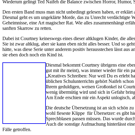
Wiederum gelingt Ted Naifeh die Balance zwischen Horror, Humor, 
Den ersten Band muss man nicht unbedingt gelesen haben, er erklärt a
Diesmal geht es um ungeklärte Morde, das zu Unrecht verdächtigte 
Geheimnisse, eine Art magischer Rat. Wie alles zusammenhängt erfäh
sanften Skarrow zu retten.
Dabei ist Courtney keineswegs eines dieser altklugen Kinder, die all
Sie ist zwar altklug, aber sie kann eben nicht alles besser. Und so ge
hätte, was diese Serie unter anderem positiv herausstechen lässt aus a
sie eben doch noch ein Kind ist.
Diesmal bekommt Courtney übrigens eine ebenso
gut mit ihr meint), was immer wieder für ein 
„Kreatives Schreiben: Nur weil Du es erlebt has
üblichen Schulunterrichts gehört Naifeh schon
Ihrem geduldigen, weisen Großonkel ist Courtney 
wenig übermütig wird und sich in Gefahr brin
Am Ende erschien mir ein Aspekt unlogisch, a
Die deutsche Übersetzung ist an sich schön zu
wohl fieseste Klippe für Übersetzer: es gibt hi
Sprechblasen passen müssen. Das wurde durchw
Auch die sonstige Aufmachung hinterlässt ein
Fälle getroffen.