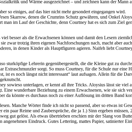
Sozialkritik und Wärme ausgezeichnet – und zeichnen kann der Mann a
ber so einiges, auf das hier nicht mehr gesondert eingegangen wird.
Wesen Skarrow, denen die Crumrins Schutz gewähren, und Onkel Aloys
rt man im Lauf der Geschichte, denn Courtney hat es sich zum Ziel ge
es viel besser als die Erwachsenen können und damit den Lesern ziemlic
ht sie zwar trotzig ihren eigenen Nachforschungen nach, macht aber auch
nderen, in denen Kinder als Hauptfiguren agieren. Naifeh liebt Courtney 
 sturköpfige Lehrerin gegenübergestellt, die die Kleine gut zu durchs
paar Extraschmunzler sorgt. So muss Courtney, für die Schule nur eine 
t, ist es noch längst nicht interessant“ laut aufsagen. Allein für die Da
 geknutscht.
sowieso unterlagen, er kennt all ihre Tricks. Aloysius lässt sie viel au
gt. Eine wunderbare Beziehung zu einem Erwachsenen, wie sie sich ve
ber da könnte es durchaus noch zu einer Auflösung im dritten Band k
 lesen. Manche Wörter finde ich nicht so passend, aber so etwas ist 
er ein paar Reime und Zaubersprüche, die ja 1.) Sinn ergeben müssen, 2.
eg gut gelöst. Als etwas übertrieben erschien mir der Slang von Bu
en angenehmen Eindruck. Gutes Lettering, mattes Papier, satinierter E