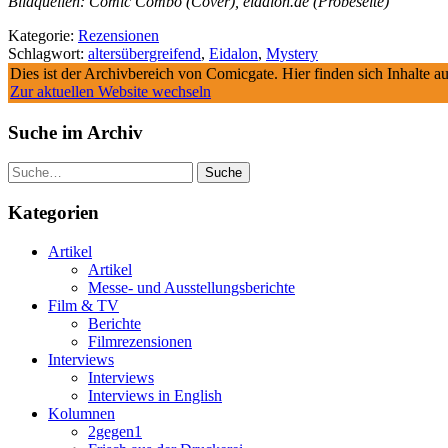
Bildquellen: Comic Combo (Cover), eidalon.de (Probeseite)
Kategorie:
Rezensionen
Schlagwort:
altersübergreifend
,
Eidalon
,
Mystery
Dies ist der Archivbereich von Comicgate. Hier finden sich Inhalte 
Zur aktuellen Website wechseln
Suche im Archiv
Suche
Kategorien
Artikel
Artikel
Messe- und Ausstellungsberichte
Film & TV
Berichte
Filmrezensionen
Interviews
Interviews
Interviews in English
Kolumnen
2gegen1