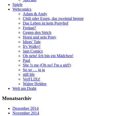
Spiele
Webcomics
Adam & Andy
Chili oder Essen, das zweimal brennt
Das Leben ist kein Ponyhof
Freitag?
Gegen den Strich
Horst und sein Pony
Idiots' Tale
It's Walky!
Jam Comics
Oh nein! Ich bin ein Mädchen!
Paul
She !s me (Oh no! I'm a girl!)
So so … ja ja
still life
VerFLIXt!
Wahre Helden
Welt am Draht
Monatsarchiv
Dezember 2014
November 2014