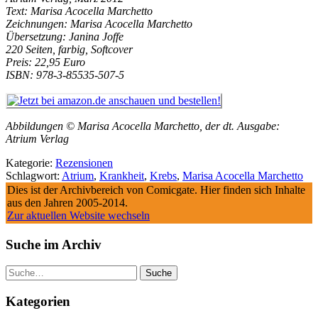
Text: Marisa Acocella Marchetto
Zeichnungen: Marisa Acocella Marchetto
Übersetzung: Janina Joffe
220 Seiten, farbig, Softcover
Preis: 22,95 Euro
ISBN: 978-3-85535-507-5
Abbildungen ©
Marisa Acocella Marchetto
, der dt. Ausgabe:
Atrium Verlag
Kategorie:
Rezensionen
Schlagwort:
Atrium
,
Krankheit
,
Krebs
,
Marisa Acocella Marchetto
Dies ist der Archivbereich von Comicgate. Hier finden sich Inhalte
aus den Jahren 2005-2014.
Zur aktuellen Website wechseln
Suche im Archiv
Suche
Kategorien