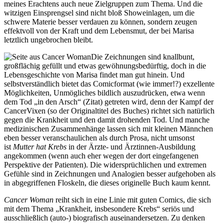
meines Erachtens auch neue Zielgruppen zum Thema. Und die
witzigen Einsprengsel sind nicht bloß Showeinlagen, um die
schwere Materie besser verdauen zu können, sondern zeugen
effektvoll von der Kraft und dem Lebensmut, der bei Marisa
letztlich ungebrochen bleibt.
Die Zeichnungen sind knallbunt,
großflächig gefüllt und etwas gewöhnungsbedürftig, doch in die
Lebensgeschichte von Marisa findet man gut hinein. Und
selbstverständlich bietet das Comicformat (wie immer!?) exzellente
Möglichkeiten, Unmögliches bildlich auszudrücken, etwa wenn
dem Tod „in den Arsch“ (Zitat) getreten wird, denn der Kampf der
CancerVixen (so der Originaltitel des Buches) richtet sich natürlich
gegen die Krankheit und den damit drohenden Tod. Und manche
medizinischen Zusammenhänge lassen sich mit kleinen Männchen
eben besser veranschaulichen als durch Prosa, nicht umsonst
ist
Mutter hat Krebs
in der Ärzte- und Ärztinnen-Ausbildung
angekommen (wenn auch eher wegen der dort eingefangenen
Perspektive der Patienten). Die widersprüchlichen und extremen
Gefühle sind in Zeichnungen und Analogien besser aufgehoben als
in abgegriffenen Floskeln, die dieses originelle Buch kaum kennt.
Cancer Woman
reiht sich in
eine Linie mit guten Comics, die sich
mit dem Thema „Krankheit, insbesondere Krebs“ seriös und
ausschließlich (auto-) biografisch auseinandersetzen
. Zu denken