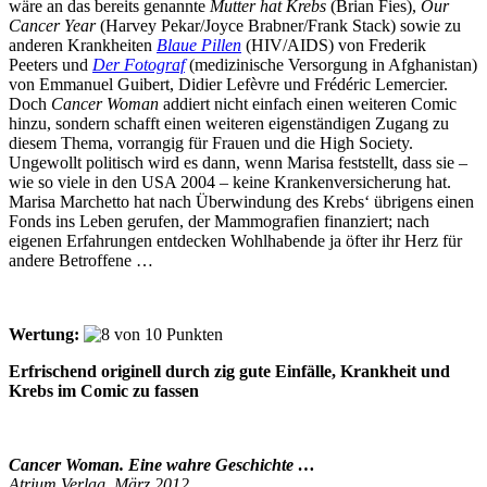
wäre an das bereits genannte
Mutter hat Krebs
(Brian Fies),
Our
Cancer Year
(Harvey Pekar/Joyce Brabner/Frank Stack) sowie zu
anderen Krankheiten
Blaue Pillen
(HIV/AIDS) von Frederik
Peeters und
Der Fotograf
(medizinische Versorgung in Afghanistan)
von Emmanuel Guibert, Didier Lefèvre und Frédéric Lemercier.
Doch
Cancer Woman
addiert nicht einfach einen weiteren Comic
hinzu, sondern schafft einen weiteren eigenständigen Zugang zu
diesem Thema, vorrangig für Frauen und die High Society.
Ungewollt politisch wird es dann, wenn Marisa feststellt, dass sie –
wie so viele in den USA 2004 – keine Krankenversicherung hat.
Marisa Marchetto hat nach Überwindung des Krebs‘ übrigens einen
Fonds ins Leben gerufen, der Mammografien finanziert; nach
eigenen Erfahrungen entdecken Wohlhabende ja öfter ihr Herz für
andere Betroffene …
Wertung:
Erfrischend originell durch zig gute Einfälle, Krankheit und
Krebs im Comic zu fassen
Cancer Woman. Eine wahre Geschichte …
Atrium Verlag, März 2012