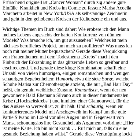
Erfrischend originell ist „Cancer Woman“ durch zig andere gute
Einfälle, Krankheit und Krebs im Comic zu fassen: Marisa Acoella
Marchetto arbeitet in New York/USA als selbständige Zeichnerin
und geht in den gehobenen Kreisen der Kulturszene ein und aus.
Wichtige Themen im Buch sind daher: Wie erobere ich den Mann
meines Lebens angesichts der harten Konkurrenz von dünnen
Models? Was brauche ich, um gut auszusehen? Welches ist mein
nächstes berufliches Projekt, um mich zu profilieren? Was muss ich
noch mit meiner Mutter bequatschen? Gerade diese Verquickung
von Frauenthemen mit dem Todesthema „Krebs“ macht den
Einbruch der Erkrankung in das glitzernde Leben so greifbar und
erschreckend. Und gerade diese kluge Kombination schafft eine
Unzahl von vielen humorigen, einigen romantischen und wenigen
schaurigen Begebenheiten:
Humorig
etwa die stete Sorge, welche
Schuhe Marisa zur Chemotherapie anzieht, die nur „Bad Hair Day“
heißt, ein genuin weiblicher Zugang.
Romantisch,
wenn der neu
gewonnene Bald-Ehemann Silvano auch in dieser fundamentalen
Krise („Hochzeitskrebs“) und inmitten einer Glamourwelt, für die
das Äußere so wertvoll ist, zu ihr hält. Und
schaurig
, wenn ein
konkurrierendes Model mit Arschgeweih im Kampf um die gute
Partie Silvano im Lokal vor aller Augen und in Gegenwart von
Marisa schonungslos ihre Gesundheit als Argument vorbringt: „Hier
ist meine Karte. Ich bin nicht krank … Ruf mich an, falls du eine
gesunde Beziehung haben willst.“ Gerade diese Verknüpfung lockt