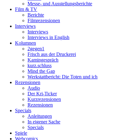
Messe- und Ausstellungsberichte
Film & TV
Berichte
Filmrezensionen
Interviews
Interviews
Interviews in English
Kolumnen
2gegen1
Frisch aus der Druckerei
Kamingespräch
kurz.schluss
Mind the Gap
Werkstattbericht: Die Toten und ich
Rezensionen
Audio
Der Kri-Ticker
Kurzrezensionen
Rezensionen
Specials
Anleitungen
In eigener Sache
Specials
Spiele
Webcomics