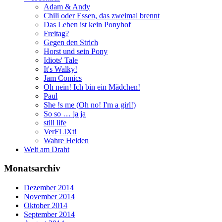
Adam & Andy
Chili oder Essen, das zweimal brennt
Das Leben ist kein Ponyhof
Freitag?
Gegen den Strich
Horst und sein Pony
Idiots' Tale
It's Walky!
Jam Comics
Oh nein! Ich bin ein Mädchen!
Paul
She !s me (Oh no! I'm a girl!)
So so … ja ja
still life
VerFLIXt!
Wahre Helden
Welt am Draht
Monatsarchiv
Dezember 2014
November 2014
Oktober 2014
September 2014