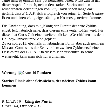
Jahre hinweg einfach sehr gut herausgearbeitet. Nicht zuletzt hat
dieser Aspekt für mich, neben den starken Stories und den
wunderbaren Zeichnungen von Guy Davis schon lange dazu
geführt, dass
B.U.A.P.
sich erfolgreich von seiner Ur-Serie
Hellboy
lösen und einen völlig eigenständigen Kosmos generieren konnte.
Die Erwähnung, dass mit „König der Furcht“ der erste Zyklus
endet, legt natürlich nahe, dass diesem ein zweiter folgen wird. Für
diesen hat Cross Cult einen weiteren dicken „Geschichten aus dem
Hellboy-Universum“-Band geplant.
Zuvor soll 2013, ebenfalls in gebündelter Form, aber auch noch ein
Mix aus Comics aus der Zeit vor dem zweiten Zyklus erscheinen.
Dass es mit der B.U.A.P. in diesem Jahr tatsächlich so schnell
weitergeht, kann man sich nur wünschen.
Wertung:
Starkes Finale ohne Schwächen, der nächste Zyklus kann
kommen
B.U.A.P. 10 – König der Furcht
Cross Cult, Oktober 2012