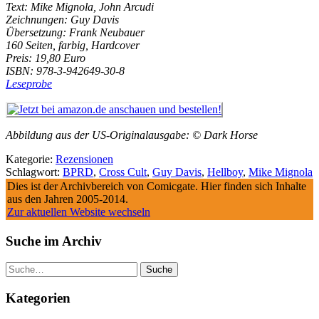
Text: Mike Mignola, John Arcudi
Zeichnungen: Guy Davis
Übersetzung: Frank Neubauer
160 Seiten, farbig, Hardcover
Preis: 19,80 Euro
ISBN: 978-3-942649-30-8
Leseprobe
Abbildung aus der US-Originalausgabe: © Dark Horse
Kategorie:
Rezensionen
Schlagwort:
BPRD
,
Cross Cult
,
Guy Davis
,
Hellboy
,
Mike Mignola
Dies ist der Archivbereich von Comicgate. Hier finden sich Inhalte
aus den Jahren 2005-2014.
Zur aktuellen Website wechseln
Suche im Archiv
Suche
Kategorien