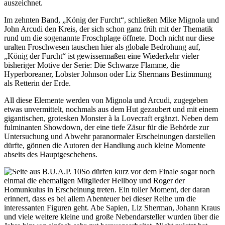
auszeichnet.
Im zehnten Band, „König der Furcht“, schließen Mike Mignola und
John Arcudi den Kreis, der sich schon ganz früh mit der Thematik
rund um die sogenannte Froschplage öffnete. Doch nicht nur diese
uralten Froschwesen tauschen hier als globale Bedrohung auf,
„König der Furcht“ ist gewissermaßen eine Wiederkehr vieler
bisheriger Motive der Serie: Die Schwarze Flamme, die
Hyperboreaner, Lobster Johnson oder Liz Shermans Bestimmung
als Retterin der Erde.
All diese Elemente werden von Mignola und Arcudi, zugegeben
etwas unvermittelt, nochmals aus dem Hut gezaubert und mit einem
gigantischen, grotesken Monster à la Lovecraft ergänzt. Neben dem
fulminanten Showdown, der eine tiefe Zäsur für die Behörde zur
Untersuchung und Abwehr paranormaler Erscheinungen darstellen
dürfte, gönnen die Autoren der Handlung auch kleine Momente
abseits des Hauptgeschehens.
So dürfen kurz vor dem Finale sogar noch
einmal die ehemaligen Mitglieder Hellboy und Roger der
Homunkulus in Erscheinung treten. Ein toller Moment, der daran
erinnert, dass es bei allem Abenteuer bei dieser Reihe um die
interessanten Figuren geht. Abe Sapien, Liz Sherman, Johann Kraus
und viele weitere kleine und große Nebendarsteller wurden über die