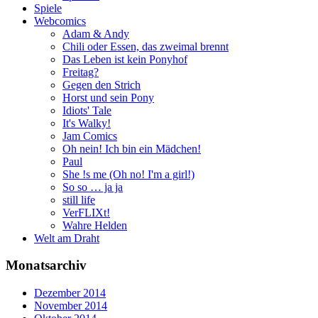
Spiele
Webcomics
Adam & Andy
Chili oder Essen, das zweimal brennt
Das Leben ist kein Ponyhof
Freitag?
Gegen den Strich
Horst und sein Pony
Idiots' Tale
It's Walky!
Jam Comics
Oh nein! Ich bin ein Mädchen!
Paul
She !s me (Oh no! I'm a girl!)
So so … ja ja
still life
VerFLIXt!
Wahre Helden
Welt am Draht
Monatsarchiv
Dezember 2014
November 2014