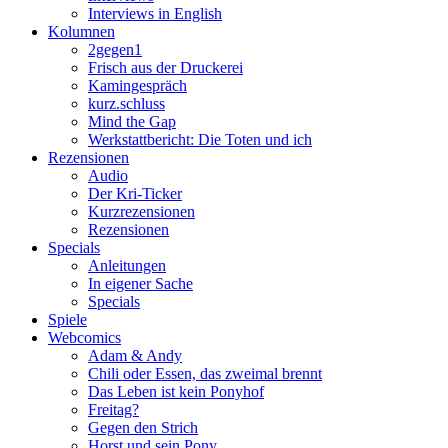
Interviews in English
Kolumnen
2gegen1
Frisch aus der Druckerei
Kamingespräch
kurz.schluss
Mind the Gap
Werkstattbericht: Die Toten und ich
Rezensionen
Audio
Der Kri-Ticker
Kurzrezensionen
Rezensionen
Specials
Anleitungen
In eigener Sache
Specials
Spiele
Webcomics
Adam & Andy
Chili oder Essen, das zweimal brennt
Das Leben ist kein Ponyhof
Freitag?
Gegen den Strich
Horst und sein Pony