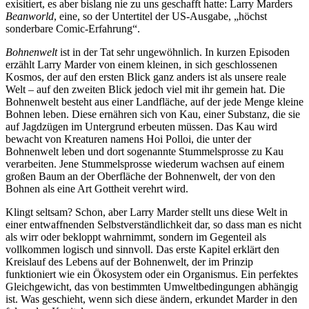
exisitiert, es aber bislang nie zu uns geschafft hatte: Larry Marders
Beanworld
, eine, so der Untertitel der US-Ausgabe, „höchst
sonderbare Comic-Erfahrung“.
Bohnenwelt
ist in der Tat sehr ungewöhnlich. In kurzen Episoden
erzählt Larry Marder von einem kleinen, in sich geschlossenen
Kosmos, der auf den ersten Blick ganz anders ist als unsere reale
Welt – auf den zweiten Blick jedoch viel mit ihr gemein hat. Die
Bohnenwelt besteht aus einer Landfläche, auf der jede Menge kleine
Bohnen leben. Diese ernähren sich von Kau, einer Substanz, die sie
auf Jagdzügen im Untergrund erbeuten müssen. Das Kau wird
bewacht von Kreaturen namens Hoi Polloi, die unter der
Bohnenwelt leben und dort sogenannte Stummelsprosse zu Kau
verarbeiten. Jene Stummelsprosse wiederum wachsen auf einem
großen Baum an der Oberfläche der Bohnenwelt, der von den
Bohnen als eine Art Gottheit verehrt wird.
Klingt seltsam? Schon, aber Larry Marder stellt uns diese Welt in
einer entwaffnenden Selbstverständlichkeit dar, so dass man es nicht
als wirr oder bekloppt wahrnimmt, sondern im Gegenteil als
vollkommen logisch und sinnvoll. Das erste Kapitel erklärt den
Kreislauf des Lebens auf der Bohnenwelt, der im Prinzip
funktioniert wie ein Ökosystem oder ein Organismus. Ein perfektes
Gleichgewicht, das von bestimmten Umweltbedingungen abhängig
ist. Was geschieht, wenn sich diese ändern, erkundet Marder in den