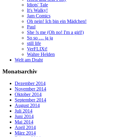
Idiots' Tale
It's Walky!
Jam Comics
Oh nein! Ich bin ein Mädchen!
Paul
She !s me (Oh no! I'm a girl!)
So so … ja ja
still life
VerFLIXt!
Wahre Helden
Welt am Draht
Monatsarchiv
Dezember 2014
November 2014
Oktober 2014
September 2014
August 2014
Juli 2014
Juni 2014
Mai 2014
April 2014
März 2014