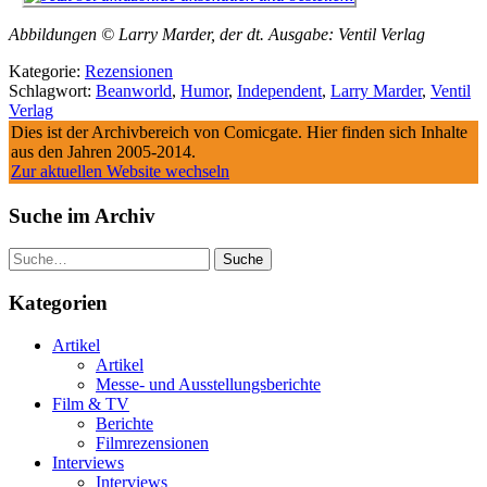
Abbildungen © Larry Marder, der dt. Ausgabe: Ventil Verlag
Kategorie:
Rezensionen
Schlagwort:
Beanworld
,
Humor
,
Independent
,
Larry Marder
,
Ventil
Verlag
Dies ist der Archivbereich von Comicgate. Hier finden sich Inhalte
aus den Jahren 2005-2014.
Zur aktuellen Website wechseln
Suche im Archiv
Suche
Kategorien
Artikel
Artikel
Messe- und Ausstellungsberichte
Film & TV
Berichte
Filmrezensionen
Interviews
Interviews