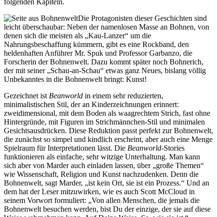
folgenden Kapiteln.
Die Protagonisten dieser Geschichten sind
leicht überschaubar: Neben der namenlosen Masse an Bohnen, von
denen sich die meisten als „Kau-Lanzer“ um die
Nahrungsbeschaffung kümmern, gibt es eine Rockband, den
heldenhaften Anführer Mr. Spuk und Professor Garbanzo, die
Forscherin der Bohnenwelt. Dazu kommt später noch Bohnerich,
der mit seiner „Schau-an-Schau“ etwas ganz Neues, bislang völlig
Unbekanntes in die Bohnenwelt bringt: Kunst!
Gezeichnet ist
Beanworld
in einem sehr reduzierten,
minimalistischen Stil, der an Kinderzeichnungen erinnert:
zweidimensional, mit dem Boden als waagrechtem Strich, fast ohne
Hintergründe, mit Figuren im Strichmännchen-Stil und minimalen
Gesichtsausdrücken. Diese Reduktion passt perfekt zur Bohnenwelt,
die zunächst so simpel und kindlich erscheint, aber auch eine Menge
Spielraum für Interpretationen lässt. Die
Beanworld
-Stories
funktionieren als einfache, sehr witzige Unterhaltung. Man kann
sich aber von Marder auch einladen lassen, über „große Themen“
wie Wissenschaft, Religion und Kunst nachzudenken. Denn die
Bohnenwelt, sagt Marder, „ist kein Ort, sie ist ein Prozess.“ Und an
dem hat der Leser mitzuwirken, wie es auch Scott McCloud in
seinem Vorwort formuliert: „Von allen Menschen, die jemals die
Bohnenwelt besuchen werden, bist Du der einzige, der sie auf diese