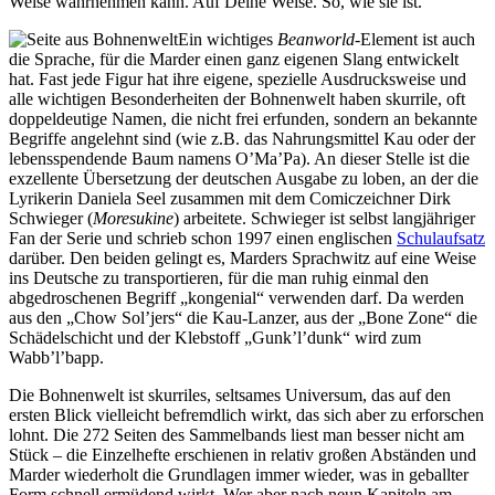
Weise wahrnehmen kann. Auf Deine Weise. So, wie sie ist.“
Ein wichtiges
Beanworld
-Element ist auch
die Sprache, für die Marder einen ganz eigenen Slang entwickelt
hat. Fast jede Figur hat ihre eigene, spezielle Ausdrucksweise und
alle wichtigen Besonderheiten der Bohnenwelt haben skurrile, oft
doppeldeutige Namen, die nicht frei erfunden, sondern an bekannte
Begriffe angelehnt sind (wie z.B. das Nahrungsmittel Kau oder der
lebensspendende Baum namens O’Ma’Pa). An dieser Stelle ist die
exzellente Übersetzung der deutschen Ausgabe zu loben, an der die
Lyrikerin Daniela Seel zusammen mit dem Comiczeichner Dirk
Schwieger (
Moresukine
) arbeitete. Schwieger ist selbst langjähriger
Fan der Serie und schrieb schon 1997 einen englischen
Schulaufsatz
darüber. Den beiden gelingt es, Marders Sprachwitz auf eine Weise
ins Deutsche zu transportieren, für die man ruhig einmal den
abgedroschenen Begriff „kongenial“ verwenden darf. Da werden
aus den „Chow Sol’jers“ die Kau-Lanzer, aus der „Bone Zone“ die
Schädelschicht und der Klebstoff „Gunk’l’dunk“ wird zum
Wabb’l’bapp.
Die Bohnenwelt ist skurriles, seltsames Universum, das auf den
ersten Blick vielleicht befremdlich wirkt, das sich aber zu erforschen
lohnt. Die 272 Seiten des Sammelbands liest man besser nicht am
Stück – die Einzelhefte erschienen in relativ großen Abständen und
Marder wiederholt die Grundlagen immer wieder, was in geballter
Form schnell ermüdend wirkt. Wer aber nach neun Kapiteln am