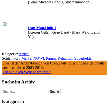
(Brian Michael Bendis, Stuart Immonen)
Iron Man/Hulk 1
(Kieron Gillen, Greg Land / Mark Waid, Leinil
Yu)
Kategorie:
Artikel
Schlagwort:
Marvel NOW!
,
Panini
,
Relaunch
,
Superhelden
Dies ist der Archivbereich von Comicgate. Hier finden sich Inhalte
aus den Jahren 2005-2014.
Zur aktuellen Website wechseln
Suche im Archiv
Suche
Kategorien