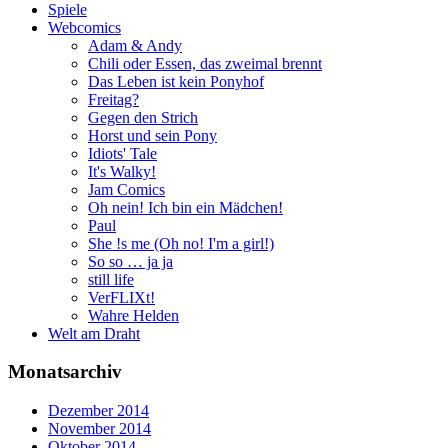
Spiele
Webcomics
Adam & Andy
Chili oder Essen, das zweimal brennt
Das Leben ist kein Ponyhof
Freitag?
Gegen den Strich
Horst und sein Pony
Idiots' Tale
It's Walky!
Jam Comics
Oh nein! Ich bin ein Mädchen!
Paul
She !s me (Oh no! I'm a girl!)
So so … ja ja
still life
VerFLIXt!
Wahre Helden
Welt am Draht
Monatsarchiv
Dezember 2014
November 2014
Oktober 2014