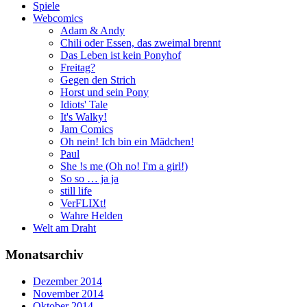
Spiele
Webcomics
Adam & Andy
Chili oder Essen, das zweimal brennt
Das Leben ist kein Ponyhof
Freitag?
Gegen den Strich
Horst und sein Pony
Idiots' Tale
It's Walky!
Jam Comics
Oh nein! Ich bin ein Mädchen!
Paul
She !s me (Oh no! I'm a girl!)
So so … ja ja
still life
VerFLIXt!
Wahre Helden
Welt am Draht
Monatsarchiv
Dezember 2014
November 2014
Oktober 2014