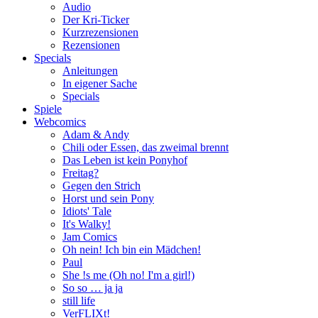
Audio
Der Kri-Ticker
Kurzrezensionen
Rezensionen
Specials
Anleitungen
In eigener Sache
Specials
Spiele
Webcomics
Adam & Andy
Chili oder Essen, das zweimal brennt
Das Leben ist kein Ponyhof
Freitag?
Gegen den Strich
Horst und sein Pony
Idiots' Tale
It's Walky!
Jam Comics
Oh nein! Ich bin ein Mädchen!
Paul
She !s me (Oh no! I'm a girl!)
So so … ja ja
still life
VerFLIXt!