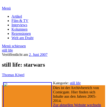
Menü
Artikel
Film & TV
Interviews
Kolumnen
Rezensionen
Welt am Draht
Menü schiessen
still life
Veröffentlicht am
2. Juni 2007
still life: starwars
Thomas Kögel
Kategorie:
still life
Dies ist der Archivbereich von
Comicgate. Hier finden sich
Inhalte aus den Jahren 2005-
2014.
Zur aktuellen Website wechseln