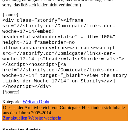
sorry, das ließ sich leider nicht verhindern.)
{source}
<
div class=“storify“
>
<
iframe
src=“//storify.com/Comicgate/links-der-
woche-17-14/embed?
header=false&border=false“ width=“100%“
height=750 frameborder=no
allowtransparency=true
>
<
/iframe
>
<
script
src=“//storify.com/Comicgate/links-der-
woche-17-14.js?header=false&border=false“
>
<
/script
>
<
noscript
>
[
<
a
href=“//storify.com/Comicgate/links-der-
woche-17-14″ target=“_blank“
>
View the story
„Links der Woche 17/14“ on Storify
<
/a
>
]
<
/noscript
>
<
/div
>
{/source}
Kategorie:
Welt am Draht
Dies ist der Archivbereich von Comicgate. Hier finden sich Inhalte
aus den Jahren 2005-2014.
Zur aktuellen Website wechseln
Suche im Archiv