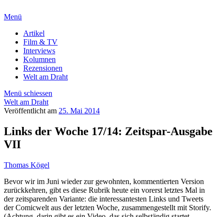
Menü
Artikel
Film & TV
Interviews
Kolumnen
Rezensionen
Welt am Draht
Menü schiessen
Welt am Draht
Veröffentlicht am
25. Mai 2014
Links der Woche 17/14: Zeitspar-Ausgabe
VII
Thomas Kögel
Bevor wir im Juni wieder zur gewohnten, kommentierten Version
zurückkehren, gibt es diese Rubrik heute ein vorerst letztes Mal in
der zeitsparenden Variante: die interessantesten Links und Tweets
der Comicwelt aus der letzten Woche, zusammengestellt mit Storify.
(Achtung, darin gibt es ein Video, das sich selbständig startet –