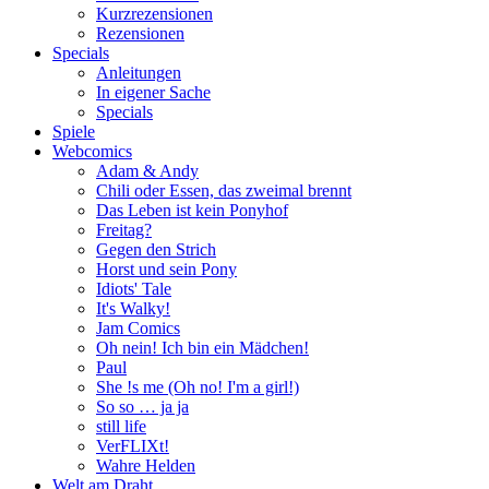
Kurzrezensionen
Rezensionen
Specials
Anleitungen
In eigener Sache
Specials
Spiele
Webcomics
Adam & Andy
Chili oder Essen, das zweimal brennt
Das Leben ist kein Ponyhof
Freitag?
Gegen den Strich
Horst und sein Pony
Idiots' Tale
It's Walky!
Jam Comics
Oh nein! Ich bin ein Mädchen!
Paul
She !s me (Oh no! I'm a girl!)
So so … ja ja
still life
VerFLIXt!
Wahre Helden
Welt am Draht