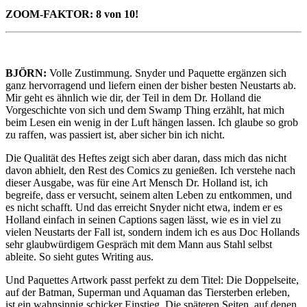
ZOOM-FAKTOR: 8 von 10!
BJÖRN:
Volle Zustimmung. Snyder und Paquette ergänzen sich
ganz hervorragend und liefern einen der bisher besten Neustarts ab.
Mir geht es ähnlich wie dir, der Teil in dem Dr. Holland die
Vorgeschichte von sich und dem Swamp Thing erzählt, hat mich
beim Lesen ein wenig in der Luft hängen lassen. Ich glaube so grob
zu raffen, was passiert ist, aber sicher bin ich nicht.
Die Qualität des Heftes zeigt sich aber daran, dass mich das nicht
davon abhielt, den Rest des Comics zu genießen. Ich verstehe nach
dieser Ausgabe, was für eine Art Mensch Dr. Holland ist, ich
begreife, dass er versucht, seinem alten Leben zu entkommen, und
es nicht schafft. Und das erreicht Snyder nicht etwa, indem er es
Holland einfach in seinen Captions sagen lässt, wie es in viel zu
vielen Neustarts der Fall ist, sondern indem ich es aus Doc Hollands
sehr glaubwürdigem Gespräch mit dem Mann aus Stahl selbst
ableite. So sieht gutes Writing aus.
Und Paquettes Artwork passt perfekt zu dem Titel: Die Doppelseite,
auf der Batman, Superman und Aquaman das Tiersterben erleben,
ist ein wahnsinnig schicker Einstieg. Die späteren Seiten, auf denen