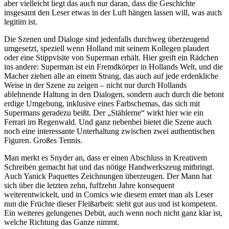
aber vielleicht liegt das auch nur daran, dass die Geschichte
insgesamt den Leser etwas in der Luft hängen lassen will, was auch
legitim ist.
Die Szenen und Dialoge sind jedenfalls durchweg überzeugend
umgesetzt, speziell wenn Holland mit seinem Kollegen plaudert
oder eine Stippvisite von Superman erhält. Hier greift ein Rädchen
ins andere: Superman ist ein Fremdkörper in Hollands Welt, und die
Macher ziehen alle an einem Strang, das auch auf jede erdenkliche
Weise in der Szene zu zeigen – nicht nur durch Hollands
ablehnende Haltung in den Dialogen, sondern auch durch die betont
erdige Umgebung, inklusive eines Farbschemas, das sich mit
Supermans geradezu beißt. Der „Stählerne“ wirkt hier wie ein
Ferrari im Regenwald. Und ganz nebenbei bietet die Szene auch
noch eine interessante Unterhaltung zwischen zwei authentischen
Figuren. Großes Tennis.
Man merkt es Snyder an, dass er einen Abschluss in Kreativem
Schreiben gemacht hat und das nötige Handwerkszeug mitbringt.
Auch Yanick Paquettes Zeichnungen überzeugen. Der Mann hat
sich über die letzten zehn, fuffzehn Jahre konsequent
weiterentwickelt, und in Comics wie diesem erntet man als Leser
nun die Früchte dieser Fleißarbeit: sieht gut aus und ist kompetent.
Ein weiteres gelungenes Debüt, auch wenn noch nicht ganz klar ist,
welche Richtung das Ganze nimmt.