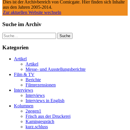
Dies ist der Archivbereich von Comicgate. Hier finden sich Inhalte
aus den Jahren 2005-2014.
Zur aktuellen Website wechseln
Suche im Archiv
Suche
Kategorien
Artikel
Artikel
Messe- und Ausstellungsberichte
Film & TV
Berichte
Filmrezensionen
Interviews
Interviews
Interviews in English
Kolumnen
2gegen1
Frisch aus der Druckerei
Kamingespräch
kurz.schluss