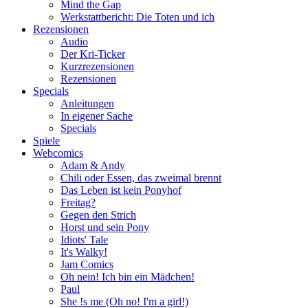
Mind the Gap
Werkstattbericht: Die Toten und ich
Rezensionen
Audio
Der Kri-Ticker
Kurzrezensionen
Rezensionen
Specials
Anleitungen
In eigener Sache
Specials
Spiele
Webcomics
Adam & Andy
Chili oder Essen, das zweimal brennt
Das Leben ist kein Ponyhof
Freitag?
Gegen den Strich
Horst und sein Pony
Idiots' Tale
It's Walky!
Jam Comics
Oh nein! Ich bin ein Mädchen!
Paul
She !s me (Oh no! I'm a girl!)