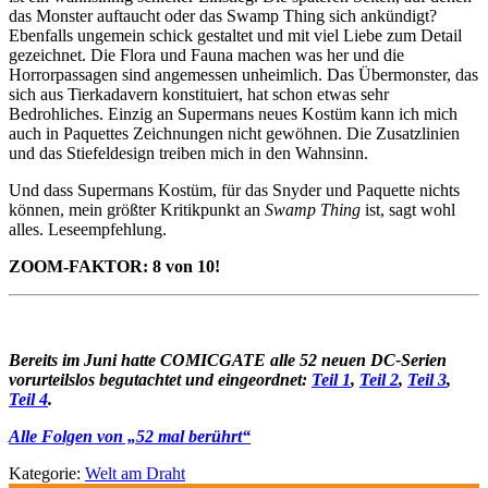
das Monster auftaucht oder das Swamp Thing sich ankündigt?
Ebenfalls ungemein schick gestaltet und mit viel Liebe zum Detail
gezeichnet. Die Flora und Fauna machen was her und die
Horrorpassagen sind angemessen unheimlich. Das Übermonster, das
sich aus Tierkadavern konstituiert, hat schon etwas sehr
Bedrohliches. Einzig an Supermans neues Kostüm kann ich mich
auch in Paquettes Zeichnungen nicht gewöhnen. Die Zusatzlinien
und das Stiefeldesign treiben mich in den Wahnsinn.
Und dass Supermans Kostüm, für das Snyder und Paquette nichts
können, mein größter Kritikpunkt an
Swamp Thing
ist, sagt wohl
alles. Leseempfehlung.
ZOOM-FAKTOR: 8 von 10!
Bereits im Juni hatte COMICGATE alle 52 neuen DC-Serien
vorurteilslos begutachtet und eingeordnet:
Teil 1
,
Teil 2
,
Teil 3
,
Teil 4
.
Alle Folgen von „52 mal berührt“
Kategorie:
Welt am Draht