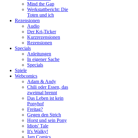
Mind the Gap
Werkstattbericht: Die
Toten und ich
Rezensionen
Audio
Der Kri-Ticker
Kurzrezensionen
Rezensionen
Specials
Anleitungen
In eigener Sache
Specials
Spiele
Webcomics
Adam & Andy
Chili oder Essen, das
zweimal brennt
Das Leben ist kein
Ponyhof
Freitag?
Gegen den Strich
Horst und sein Pony
Idiots' Tale
It's Walky!
Jam Comics