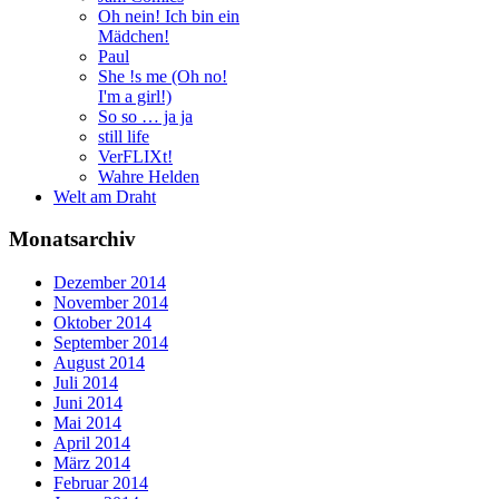
Oh nein! Ich bin ein
Mädchen!
Paul
She !s me (Oh no!
I'm a girl!)
So so … ja ja
still life
VerFLIXt!
Wahre Helden
Welt am Draht
Monatsarchiv
Dezember 2014
November 2014
Oktober 2014
September 2014
August 2014
Juli 2014
Juni 2014
Mai 2014
April 2014
März 2014
Februar 2014