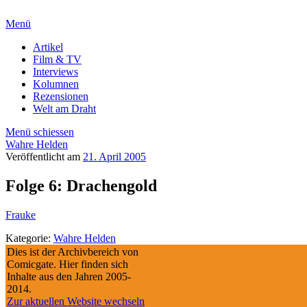
Menü
Artikel
Film & TV
Interviews
Kolumnen
Rezensionen
Welt am Draht
Menü schiessen
Wahre Helden
Veröffentlicht am
21. April 2005
Folge 6: Drachengold
Frauke
Kategorie:
Wahre Helden
Dies ist der Archivbereich von
Comicgate. Hier finden sich
Inhalte aus den Jahren 2005-
2014.
Zur aktuellen Website wechseln