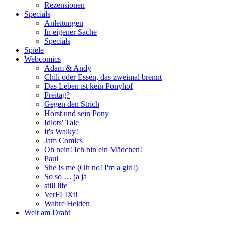
Rezensionen
Specials
Anleitungen
In eigener Sache
Specials
Spiele
Webcomics
Adam & Andy
Chili oder Essen, das zweimal brennt
Das Leben ist kein Ponyhof
Freitag?
Gegen den Strich
Horst und sein Pony
Idiots' Tale
It's Walky!
Jam Comics
Oh nein! Ich bin ein Mädchen!
Paul
She !s me (Oh no! I'm a girl!)
So so … ja ja
still life
VerFLIXt!
Wahre Helden
Welt am Draht