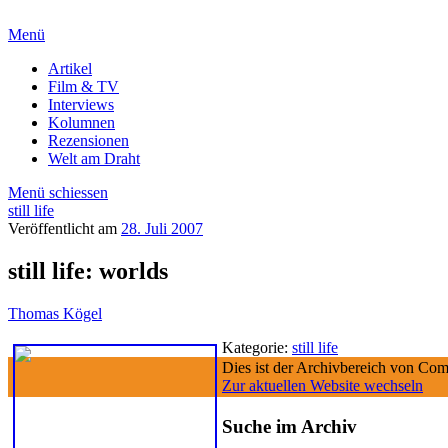
Menü
Artikel
Film & TV
Interviews
Kolumnen
Rezensionen
Welt am Draht
Menü schiessen
still life
Veröffentlicht am
28. Juli 2007
still life: worlds
Thomas Kögel
Kategorie:
still life
Dies ist der Archivbereich von Comi
Zur aktuellen Website wechseln
Suche im Archiv