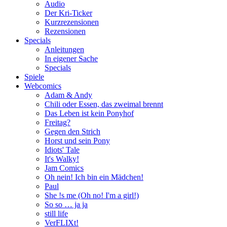
Audio
Der Kri-Ticker
Kurzrezensionen
Rezensionen
Specials
Anleitungen
In eigener Sache
Specials
Spiele
Webcomics
Adam & Andy
Chili oder Essen, das zweimal brennt
Das Leben ist kein Ponyhof
Freitag?
Gegen den Strich
Horst und sein Pony
Idiots' Tale
It's Walky!
Jam Comics
Oh nein! Ich bin ein Mädchen!
Paul
She !s me (Oh no! I'm a girl!)
So so … ja ja
still life
VerFLIXt!