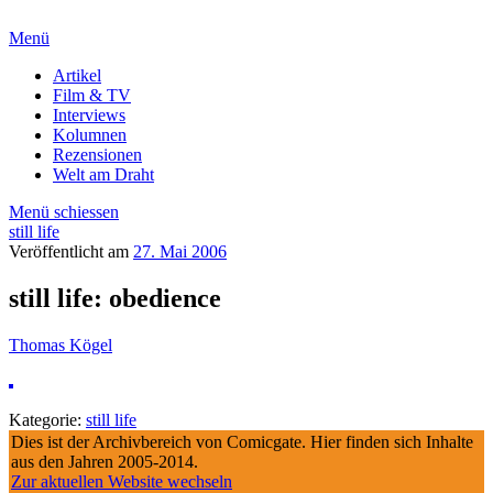
Menü
Artikel
Film & TV
Interviews
Kolumnen
Rezensionen
Welt am Draht
Menü schiessen
still life
Veröffentlicht am
27. Mai 2006
still life: obedience
Thomas Kögel
Kategorie:
still life
Dies ist der Archivbereich von Comicgate. Hier finden sich Inhalte
aus den Jahren 2005-2014.
Zur aktuellen Website wechseln