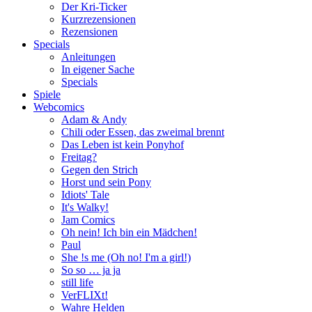
Der Kri-Ticker
Kurzrezensionen
Rezensionen
Specials
Anleitungen
In eigener Sache
Specials
Spiele
Webcomics
Adam & Andy
Chili oder Essen, das zweimal brennt
Das Leben ist kein Ponyhof
Freitag?
Gegen den Strich
Horst und sein Pony
Idiots' Tale
It's Walky!
Jam Comics
Oh nein! Ich bin ein Mädchen!
Paul
She !s me (Oh no! I'm a girl!)
So so … ja ja
still life
VerFLIXt!
Wahre Helden