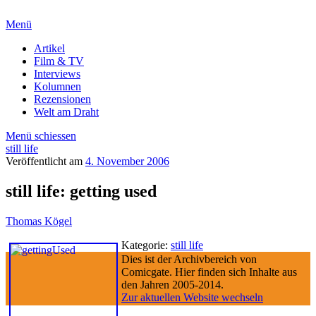
Menü
Artikel
Film & TV
Interviews
Kolumnen
Rezensionen
Welt am Draht
Menü schiessen
still life
Veröffentlicht am
4. November 2006
still life: getting used
Thomas Kögel
Kategorie:
still life
Dies ist der Archivbereich von
Comicgate. Hier finden sich Inhalte aus
den Jahren 2005-2014.
Zur aktuellen Website wechseln