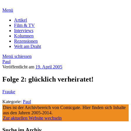
Menü
Artikel
Film & TV
Interviews
Kolumnen
Rezensionen
Welt am Draht
Menü schiessen
Paul
Veröffentlicht am
19. April 2005
Folge 2: glücklich verheiratet!
Frauke
Kategorie:
Paul
Dies ist der Archivbereich von Comicgate. Hier finden sich Inhalte
aus den Jahren 2005-2014.
Zur aktuellen Website wechseln
Suche im Archiv