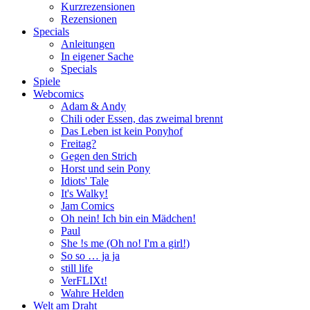
Kurzrezensionen
Rezensionen
Specials
Anleitungen
In eigener Sache
Specials
Spiele
Webcomics
Adam & Andy
Chili oder Essen, das zweimal brennt
Das Leben ist kein Ponyhof
Freitag?
Gegen den Strich
Horst und sein Pony
Idiots' Tale
It's Walky!
Jam Comics
Oh nein! Ich bin ein Mädchen!
Paul
She !s me (Oh no! I'm a girl!)
So so … ja ja
still life
VerFLIXt!
Wahre Helden
Welt am Draht