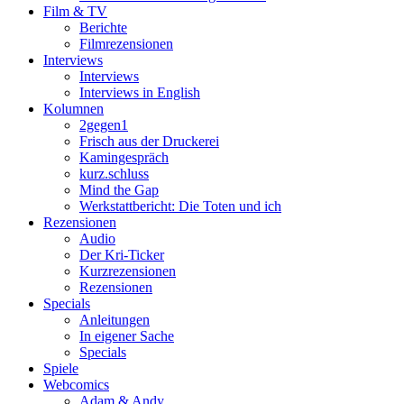
Film & TV
Berichte
Filmrezensionen
Interviews
Interviews
Interviews in English
Kolumnen
2gegen1
Frisch aus der Druckerei
Kamingespräch
kurz.schluss
Mind the Gap
Werkstattbericht: Die Toten und ich
Rezensionen
Audio
Der Kri-Ticker
Kurzrezensionen
Rezensionen
Specials
Anleitungen
In eigener Sache
Specials
Spiele
Webcomics
Adam & Andy