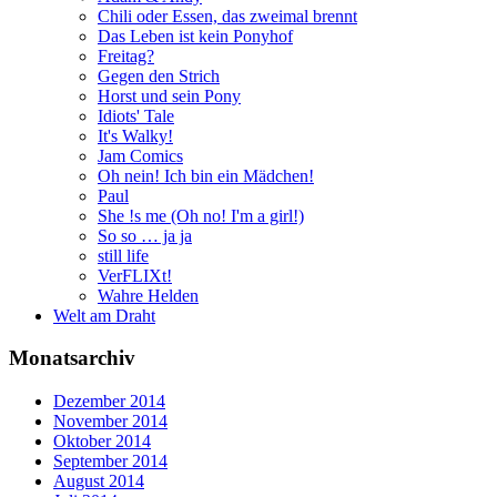
Chili oder Essen, das zweimal brennt
Das Leben ist kein Ponyhof
Freitag?
Gegen den Strich
Horst und sein Pony
Idiots' Tale
It's Walky!
Jam Comics
Oh nein! Ich bin ein Mädchen!
Paul
She !s me (Oh no! I'm a girl!)
So so … ja ja
still life
VerFLIXt!
Wahre Helden
Welt am Draht
Monatsarchiv
Dezember 2014
November 2014
Oktober 2014
September 2014
August 2014