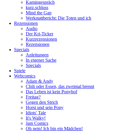
Kamingespräch
kurz.schluss
Mind the Gap
Werkstattbericht: Die Toten und ich
Rezensionen
Audio
Der Kri-Ticker
Kurzrezensionen
Rezensionen
Specials
Anleitungen
In eigener Sache
Specials
Spiele
Webcomics
Adam & Andy
Chili oder Essen, das zweimal brennt
Das Leben ist kein Ponyhof
Freitag?
Gegen den Strich
Horst und sein Pony
Idiots' Tale
It's Walky!
Jam Comics
Oh nein! Ich bin ein Mädchen!