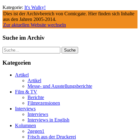
Kategorie:
It's Walky!
Dies ist der Archivbereich von Comicgate. Hier finden sich Inhalte
aus den Jahren 2005-2014.
Zur aktuellen Website wechseln
Suche im Archiv
Suche
Kategorien
Artikel
Artikel
Messe- und Ausstellungsberichte
Film & TV
Berichte
Filmrezensionen
Interviews
Interviews
Interviews in English
Kolumnen
2gegen1
Frisch aus der Druckerei