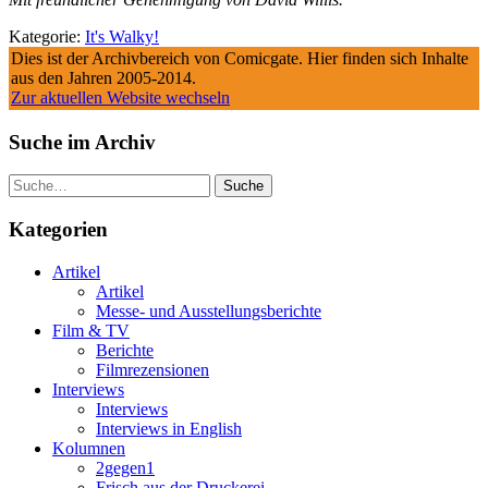
Kategorie:
It's Walky!
Dies ist der Archivbereich von Comicgate. Hier finden sich Inhalte
aus den Jahren 2005-2014.
Zur aktuellen Website wechseln
Suche im Archiv
Suche
Kategorien
Artikel
Artikel
Messe- und Ausstellungsberichte
Film & TV
Berichte
Filmrezensionen
Interviews
Interviews
Interviews in English
Kolumnen
2gegen1
Frisch aus der Druckerei