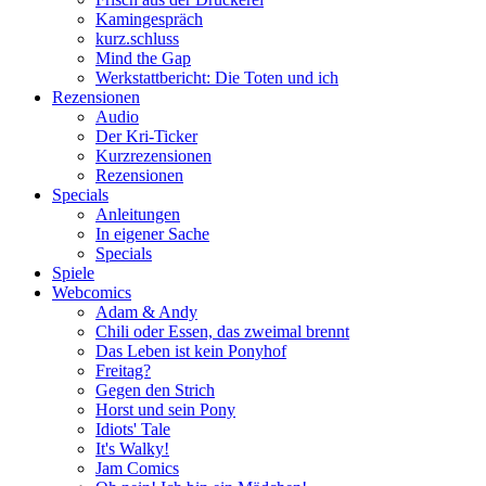
Kamingespräch
kurz.schluss
Mind the Gap
Werkstattbericht: Die Toten und ich
Rezensionen
Audio
Der Kri-Ticker
Kurzrezensionen
Rezensionen
Specials
Anleitungen
In eigener Sache
Specials
Spiele
Webcomics
Adam & Andy
Chili oder Essen, das zweimal brennt
Das Leben ist kein Ponyhof
Freitag?
Gegen den Strich
Horst und sein Pony
Idiots' Tale
It's Walky!
Jam Comics