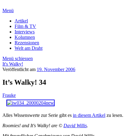
Menü
Artikel
Film & TV
Interviews
Kolumnen
Rezensionen
Welt am Draht
Menü schiessen
It's Walky!
Veröffentlicht am
19. November 2006
It’s Walky! 34
Frauke
Alles Wissenswerte zur Serie gibt es
in diesem Artikel
zu lesen.
Roomies! and It's Walky! are ©
David Willis
.
Mit freundlicher Genehmigung von David Willis.