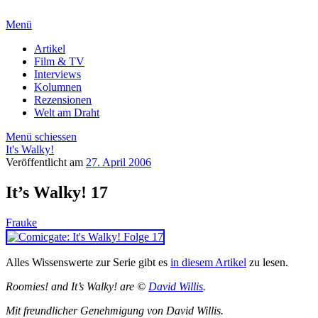
Menü
Artikel
Film & TV
Interviews
Kolumnen
Rezensionen
Welt am Draht
Menü schiessen
It's Walky!
Veröffentlicht am
27. April 2006
It’s Walky! 17
Frauke
Alles Wissenswerte zur Serie gibt es
in diesem Artikel
zu lesen.
Roomies! and It’s Walky! are ©
David Willis
.
Mit freundlicher Genehmigung von David Willis.