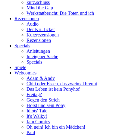
kurz.schluss
Mind the Gap
Werkstattbericht: Die Toten und ich
Rezensionen
Audio
Der Kri-Ticker
Kurzrezensionen
Rezensionen
Specials
Anleitungen
In eigener Sache
Specials
Spiele
Webcomics
Adam & Andy
Chili oder Essen, das zweimal brennt
Das Leben ist kein Ponyhof
Freitag?
Gegen den Strich
Horst und sein Pony
Idiots' Tale
It's Walky!
Jam Comics
Oh nein! Ich bin ein Mädchen!
Paul