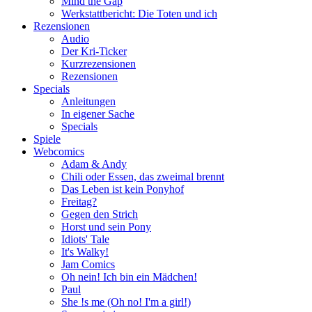
Mind the Gap
Werkstattbericht: Die Toten und ich
Rezensionen
Audio
Der Kri-Ticker
Kurzrezensionen
Rezensionen
Specials
Anleitungen
In eigener Sache
Specials
Spiele
Webcomics
Adam & Andy
Chili oder Essen, das zweimal brennt
Das Leben ist kein Ponyhof
Freitag?
Gegen den Strich
Horst und sein Pony
Idiots' Tale
It's Walky!
Jam Comics
Oh nein! Ich bin ein Mädchen!
Paul
She !s me (Oh no! I'm a girl!)