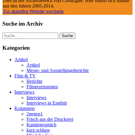
Dies ist der Archivbereich von Comicgate. Hier finden sich Inhalte
aus den Jahren 2005-2014.
Zur aktuellen Website wechseln
Suche im Archiv
Suche
Kategorien
Artikel
Artikel
Messe- und Ausstellungsberichte
Film & TV
Berichte
Filmrezensionen
Interviews
Interviews
Interviews in English
Kolumnen
2gegen1
Frisch aus der Druckerei
Kamingespräch
kurz.schluss