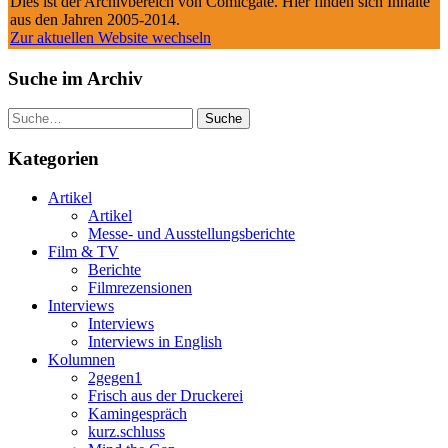
Dies ist der Archivbereich von Comicgate. Hier finden sich Inhalte
aus den Jahren 2005-2014.
Zur aktuellen Website wechseln
Suche im Archiv
Suche
Kategorien
Artikel
Artikel
Messe- und Ausstellungsberichte
Film & TV
Berichte
Filmrezensionen
Interviews
Interviews
Interviews in English
Kolumnen
2gegen1
Frisch aus der Druckerei
Kamingespräch
kurz.schluss