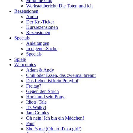
Mind the Gap
Werkstattbericht: Die Toten und ich
Rezensionen
Audio
Der Kri-Ticker
Kurzrezensionen
Rezensionen
Specials
Anleitungen
In eigener Sache
Specials
Spiele
Webcomics
Adam & Andy
Chili oder Essen, das zweimal brennt
Das Leben ist kein Ponyhof
Freitag?
Gegen den Strich
Horst und sein Pony
Idiots' Tale
It's Walky!
Jam Comics
Oh nein! Ich bin ein Mädchen!
Paul
She !s me (Oh no! I'm a girl!)