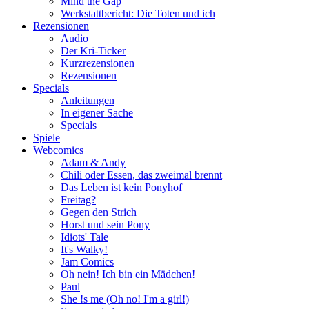
Mind the Gap
Werkstattbericht: Die Toten und ich
Rezensionen
Audio
Der Kri-Ticker
Kurzrezensionen
Rezensionen
Specials
Anleitungen
In eigener Sache
Specials
Spiele
Webcomics
Adam & Andy
Chili oder Essen, das zweimal brennt
Das Leben ist kein Ponyhof
Freitag?
Gegen den Strich
Horst und sein Pony
Idiots' Tale
It's Walky!
Jam Comics
Oh nein! Ich bin ein Mädchen!
Paul
She !s me (Oh no! I'm a girl!)