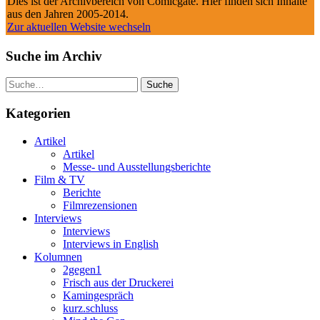
Dies ist der Archivbereich von Comicgate. Hier finden sich Inhalte
aus den Jahren 2005-2014.
Zur aktuellen Website wechseln
Suche im Archiv
Suche
Kategorien
Artikel
Artikel
Messe- und Ausstellungsberichte
Film & TV
Berichte
Filmrezensionen
Interviews
Interviews
Interviews in English
Kolumnen
2gegen1
Frisch aus der Druckerei
Kamingespräch
kurz.schluss