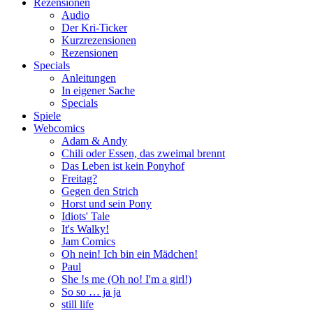
Rezensionen
Audio
Der Kri-Ticker
Kurzrezensionen
Rezensionen
Specials
Anleitungen
In eigener Sache
Specials
Spiele
Webcomics
Adam & Andy
Chili oder Essen, das zweimal brennt
Das Leben ist kein Ponyhof
Freitag?
Gegen den Strich
Horst und sein Pony
Idiots' Tale
It's Walky!
Jam Comics
Oh nein! Ich bin ein Mädchen!
Paul
She !s me (Oh no! I'm a girl!)
So so … ja ja
still life