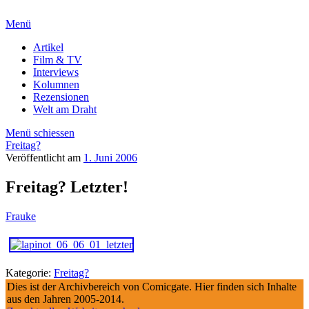
Menü
Artikel
Film & TV
Interviews
Kolumnen
Rezensionen
Welt am Draht
Menü schiessen
Freitag?
Veröffentlicht am
1. Juni 2006
Freitag? Letzter!
Frauke
Kategorie:
Freitag?
Dies ist der Archivbereich von Comicgate. Hier finden sich Inhalte
aus den Jahren 2005-2014.