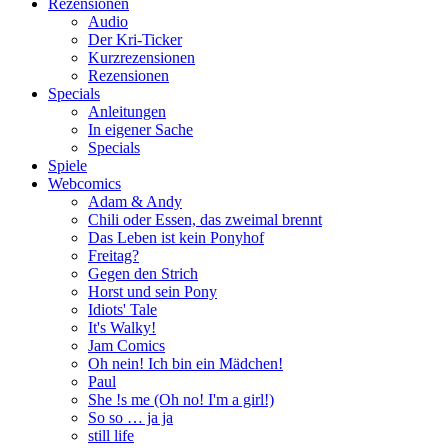
Rezensionen
Audio
Der Kri-Ticker
Kurzrezensionen
Rezensionen
Specials
Anleitungen
In eigener Sache
Specials
Spiele
Webcomics
Adam & Andy
Chili oder Essen, das zweimal brennt
Das Leben ist kein Ponyhof
Freitag?
Gegen den Strich
Horst und sein Pony
Idiots' Tale
It's Walky!
Jam Comics
Oh nein! Ich bin ein Mädchen!
Paul
She !s me (Oh no! I'm a girl!)
So so … ja ja
still life