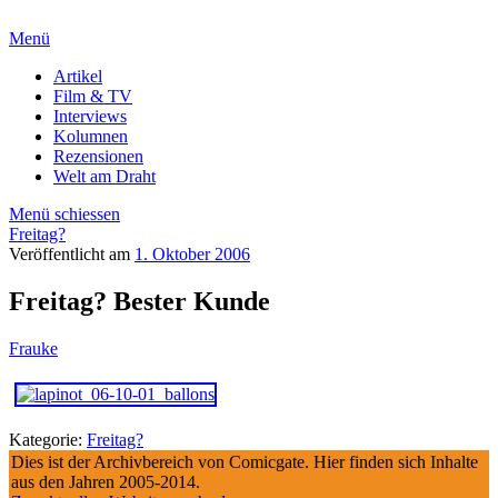
Menü
Artikel
Film & TV
Interviews
Kolumnen
Rezensionen
Welt am Draht
Menü schiessen
Freitag?
Veröffentlicht am
1. Oktober 2006
Freitag? Bester Kunde
Frauke
Kategorie:
Freitag?
Dies ist der Archivbereich von Comicgate. Hier finden sich Inhalte
aus den Jahren 2005-2014.