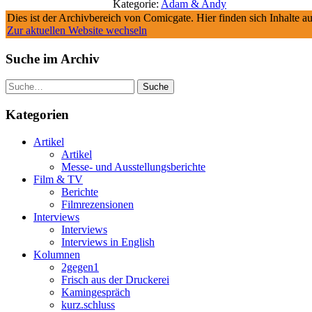
Kategorie:
Adam & Andy
Dies ist der Archivbereich von Comicgate. Hier finden sich Inhalte 
Zur aktuellen Website wechseln
Suche im Archiv
Suche
Kategorien
Artikel
Artikel
Messe- und Ausstellungsberichte
Film & TV
Berichte
Filmrezensionen
Interviews
Interviews
Interviews in English
Kolumnen
2gegen1
Frisch aus der Druckerei
Kamingespräch
kurz.schluss