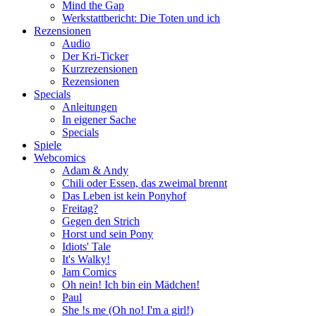
Mind the Gap
Werkstattbericht: Die Toten und ich
Rezensionen
Audio
Der Kri-Ticker
Kurzrezensionen
Rezensionen
Specials
Anleitungen
In eigener Sache
Specials
Spiele
Webcomics
Adam & Andy
Chili oder Essen, das zweimal brennt
Das Leben ist kein Ponyhof
Freitag?
Gegen den Strich
Horst und sein Pony
Idiots' Tale
It's Walky!
Jam Comics
Oh nein! Ich bin ein Mädchen!
Paul
She !s me (Oh no! I'm a girl!)