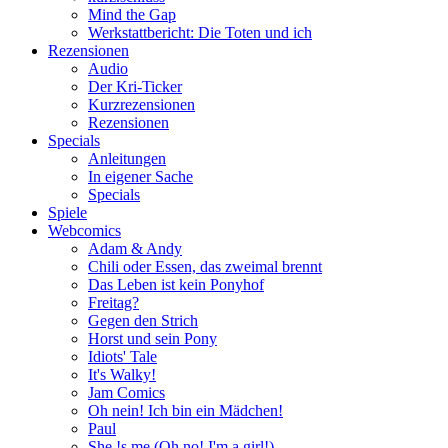
Mind the Gap
Werkstattbericht: Die Toten und ich
Rezensionen
Audio
Der Kri-Ticker
Kurzrezensionen
Rezensionen
Specials
Anleitungen
In eigener Sache
Specials
Spiele
Webcomics
Adam & Andy
Chili oder Essen, das zweimal brennt
Das Leben ist kein Ponyhof
Freitag?
Gegen den Strich
Horst und sein Pony
Idiots' Tale
It's Walky!
Jam Comics
Oh nein! Ich bin ein Mädchen!
Paul
She !s me (Oh no! I'm a girl!)