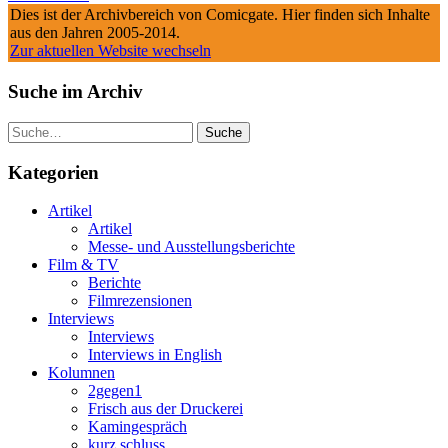
Dies ist der Archivbereich von Comicgate. Hier finden sich Inhalte
aus den Jahren 2005-2014.
Zur aktuellen Website wechseln
Suche im Archiv
Suche
Kategorien
Artikel
Artikel
Messe- und Ausstellungsberichte
Film & TV
Berichte
Filmrezensionen
Interviews
Interviews
Interviews in English
Kolumnen
2gegen1
Frisch aus der Druckerei
Kamingespräch
kurz.schluss