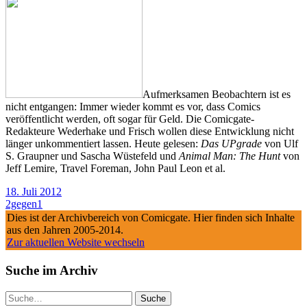
Aufmerksamen Beobachtern ist es
nicht entgangen: Immer wieder kommt es vor, dass Comics
veröffentlicht werden, oft sogar für Geld. Die Comicgate-
Redakteure Wederhake und Frisch wollen diese Entwicklung nicht
länger unkommentiert lassen. Heute gelesen:
Das UPgrade
von Ulf
S. Graupner und Sascha Wüstefeld und
Animal Man: The Hunt
von
Jeff Lemire, Travel Foreman, John Paul Leon et al.
18. Juli 2012
2gegen1
Dies ist der Archivbereich von Comicgate. Hier finden sich Inhalte
aus den Jahren 2005-2014.
Zur aktuellen Website wechseln
Suche im Archiv
Suche