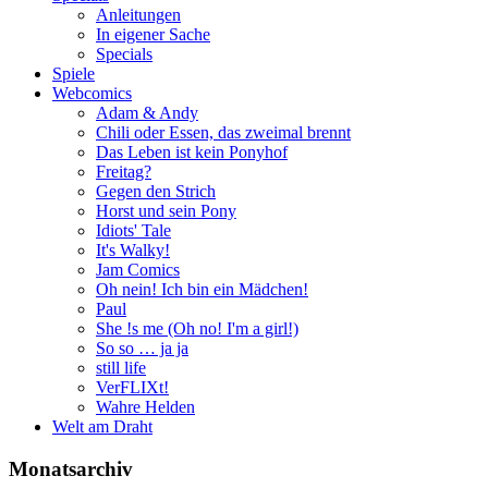
Anleitungen
In eigener Sache
Specials
Spiele
Webcomics
Adam & Andy
Chili oder Essen, das zweimal brennt
Das Leben ist kein Ponyhof
Freitag?
Gegen den Strich
Horst und sein Pony
Idiots' Tale
It's Walky!
Jam Comics
Oh nein! Ich bin ein Mädchen!
Paul
She !s me (Oh no! I'm a girl!)
So so … ja ja
still life
VerFLIXt!
Wahre Helden
Welt am Draht
Monatsarchiv