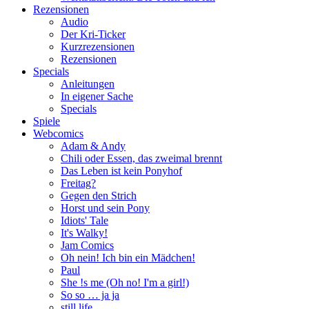
Rezensionen
Audio
Der Kri-Ticker
Kurzrezensionen
Rezensionen
Specials
Anleitungen
In eigener Sache
Specials
Spiele
Webcomics
Adam & Andy
Chili oder Essen, das zweimal brennt
Das Leben ist kein Ponyhof
Freitag?
Gegen den Strich
Horst und sein Pony
Idiots' Tale
It's Walky!
Jam Comics
Oh nein! Ich bin ein Mädchen!
Paul
She !s me (Oh no! I'm a girl!)
So so … ja ja
still life