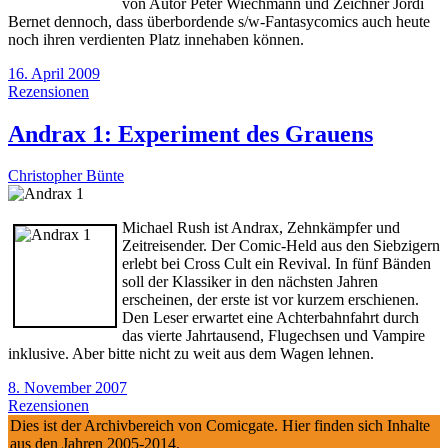
von Autor Peter Wiechmann und Zeichner Jordi
Bernet dennoch, dass überbordende s/w-Fantasycomics auch heute
noch ihren verdienten Platz innehaben können.
16. April 2009
Rezensionen
Andrax 1: Experiment des Grauens
Christopher Bünte
Michael Rush ist Andrax, Zehnkämpfer und
Zeitreisender. Der Comic-Held aus den Siebzigern
erlebt bei Cross Cult ein Revival. In fünf Bänden
soll der Klassiker in den nächsten Jahren
erscheinen, der erste ist vor kurzem erschienen.
Den Leser erwartet eine Achterbahnfahrt durch
das vierte Jahrtausend, Flugechsen und Vampire
inklusive. Aber bitte nicht zu weit aus dem Wagen lehnen.
8. November 2007
Rezensionen
Dies ist der Archivbereich von Comicgate. Hier finden sich Inhalte
aus den Jahren 2005-2014.