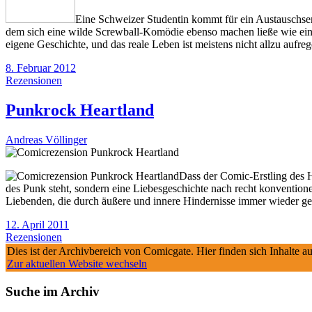
Eine Schweizer Studentin kommt für ein Austauschsem
dem sich eine wilde Screwball-Komödie ebenso machen ließe wie ein 
eigene Geschichte, und das reale Leben ist meistens nicht allzu aufre
8. Februar 2012
Rezensionen
Punkrock Heartland
Andreas Völlinger
Dass der Comic-Erstling des 
des Punk steht, sondern eine Liebesgeschichte nach recht konventionel
Liebenden, die durch äußere und innere Hindernisse immer wieder ge
12. April 2011
Rezensionen
Dies ist der Archivbereich von Comicgate. Hier finden sich Inhalte 
Zur aktuellen Website wechseln
Suche im Archiv