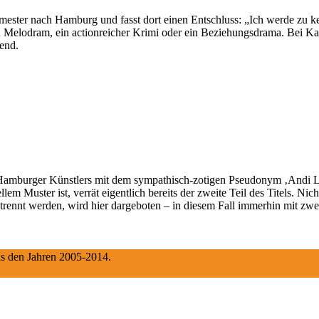
ester nach Hamburg und fasst dort einen Entschluss: „Ich werde zu kei
Melodram, ein actionreicher Krimi oder ein Beziehungsdrama. Bei Kati 
gend.
Hamburger Künstlers mit dem sympathisch-zotigen Pseudonym ‚Andi Lir
lem Muster ist, verrät eigentlich bereits der zweite Teil des Titels. Ni
trennt werden, wird hier dargeboten – in diesem Fall immerhin mit zw
aus den Jahren 2005-2014.