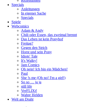
Rezensionen
Specials
Anleitungen
In eigener Sache
Specials
Spiele
Webcomics
Adam & Andy
Chili oder Essen, das zweimal brennt
Das Leben ist kein Ponyhof
Freitag?
Gegen den Strich
Horst und sein Pony
Idiots' Tale
It's Walky!
Jam Comics
Oh nein! Ich bin ein Mädchen!
Paul
She !s me (Oh no! I'm a girl!)
So so … ja ja
still life
VerFLIXt!
Wahre Helden
Welt am Draht