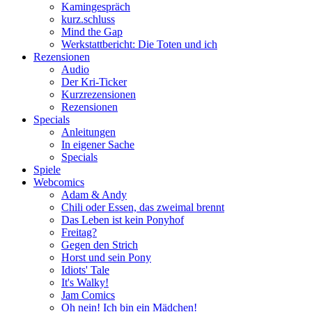
Kamingespräch
kurz.schluss
Mind the Gap
Werkstattbericht: Die Toten und ich
Rezensionen
Audio
Der Kri-Ticker
Kurzrezensionen
Rezensionen
Specials
Anleitungen
In eigener Sache
Specials
Spiele
Webcomics
Adam & Andy
Chili oder Essen, das zweimal brennt
Das Leben ist kein Ponyhof
Freitag?
Gegen den Strich
Horst und sein Pony
Idiots' Tale
It's Walky!
Jam Comics
Oh nein! Ich bin ein Mädchen!