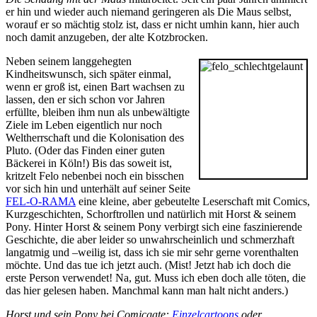
er hin und wieder auch niemand geringeren als Die Maus selbst,
worauf er so mächtig stolz ist, dass er nicht umhin kann, hier auch
noch damit anzugeben, der alte Kotzbrocken.
Neben seinem langgehegten
Kindheitswunsch, sich später einmal,
wenn er groß ist, einen Bart wachsen zu
lassen, den er sich schon vor Jahren
erfüllte, bleiben ihm nun als unbewältigte
Ziele im Leben eigentlich nur noch
Weltherrschaft und die Kolonisation des
Pluto. (Oder das Finden einer guten
Bäckerei in Köln!) Bis das soweit ist,
kritzelt Felo nebenbei noch ein bisschen
vor sich hin und unterhält auf seiner Seite
FEL-O-RAMA
eine kleine, aber gebeutelte Leserschaft mit Comics,
Kurzgeschichten, Schorftrollen und natürlich mit Horst & seinem
Pony. Hinter Horst & seinem Pony verbirgt sich eine faszinierende
Geschichte, die aber leider so unwahrscheinlich und schmerzhaft
langatmig und –weilig ist, dass ich sie mir sehr gerne vorenthalten
möchte. Und das tue ich jetzt auch. (Mist! Jetzt hab ich doch die
erste Person verwendet! Na, gut. Muss ich eben doch alle töten, die
das hier gelesen haben. Manchmal kann man halt nicht anders.)
Horst und sein Pony bei Comicgate:
Einzelcartoons
oder