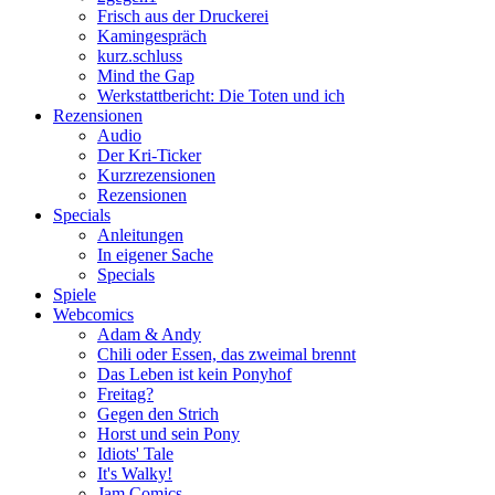
Frisch aus der Druckerei
Kamingespräch
kurz.schluss
Mind the Gap
Werkstattbericht: Die Toten und ich
Rezensionen
Audio
Der Kri-Ticker
Kurzrezensionen
Rezensionen
Specials
Anleitungen
In eigener Sache
Specials
Spiele
Webcomics
Adam & Andy
Chili oder Essen, das zweimal brennt
Das Leben ist kein Ponyhof
Freitag?
Gegen den Strich
Horst und sein Pony
Idiots' Tale
It's Walky!
Jam Comics