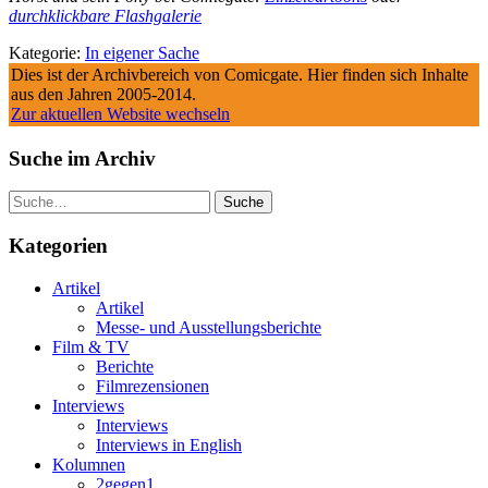
durchklickbare Flashgalerie
Kategorie:
In eigener Sache
Dies ist der Archivbereich von Comicgate. Hier finden sich Inhalte
aus den Jahren 2005-2014.
Zur aktuellen Website wechseln
Suche im Archiv
Suche
Kategorien
Artikel
Artikel
Messe- und Ausstellungsberichte
Film & TV
Berichte
Filmrezensionen
Interviews
Interviews
Interviews in English
Kolumnen
2gegen1