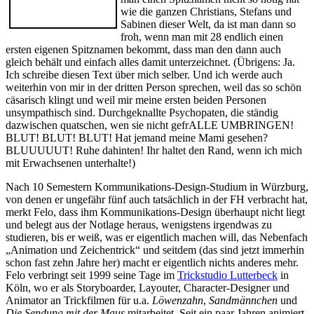
wie die ganzen Christians, Stefans und
Sabinen dieser Welt, da ist man dann so
froh, wenn man mit 28 endlich einen
ersten eigenen Spitznamen bekommt, dass man den dann auch
gleich behält und einfach alles damit unterzeichnet. (Übrigens: Ja.
Ich schreibe diesen Text über mich selber. Und ich werde auch
weiterhin von mir in der dritten Person sprechen, weil das so schön
cäsarisch klingt und weil mir meine ersten beiden Personen
unsympathisch sind. Durchgeknallte Psychopaten, die ständig
dazwischen quatschen, wen sie nicht gefrALLE UMBRINGEN!
BLUT! BLUT! BLUT! Hat jemand meine Mami gesehen?
BLUUUUUT! Ruhe dahinten! Ihr haltet den Rand, wenn ich mich
mit Erwachsenen unterhalte!)
Nach 10 Semestern Kommunikations-Design-Studium in Würzburg,
von denen er ungefähr fünf auch tatsächlich in der FH verbracht hat,
merkt Felo, dass ihm Kommunikations-Design überhaupt nicht liegt
und belegt aus der Notlage heraus, wenigstens irgendwas zu
studieren, bis er weiß, was er eigentlich machen will, das Nebenfach
„Animation und Zeichentrick“ und seitdem (das sind jetzt immerhin
schon fast zehn Jahre her) macht er eigentlich nichts anderes mehr.
Felo verbringt seit 1999 seine Tage im
Trickstudio Lutterbeck
in
Köln, wo er als Storyboarder, Layouter, Character-Designer und
Animator an Trickfilmen für u.a.
Löwenzahn
,
Sandmännchen
und
Die Sendung mit der Maus
mitarbeitet. Seit ein paar Jahren animiert