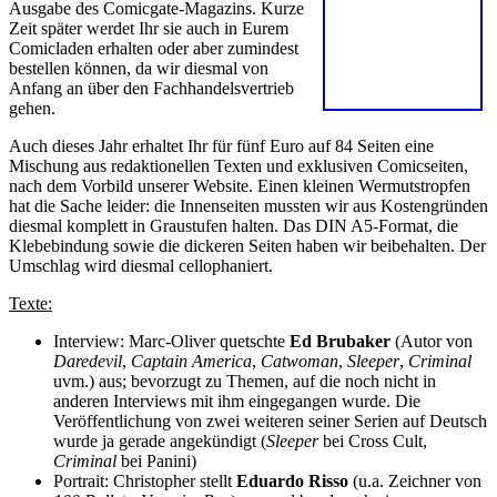
Ausgabe des Comicgate-Magazins. Kurze
Zeit später werdet Ihr sie auch in Eurem
Comicladen erhalten oder aber zumindest
bestellen können, da wir diesmal von
Anfang an über den Fachhandelsvertrieb
gehen.
Auch dieses Jahr erhaltet Ihr für fünf Euro auf 84 Seiten eine
Mischung aus redaktionellen Texten und exklusiven Comicseiten,
nach dem Vorbild unserer Website. Einen kleinen Wermutstropfen
hat die Sache leider: die Innenseiten mussten wir aus Kostengründen
diesmal komplett in Graustufen halten. Das DIN A5-Format, die
Klebebindung sowie die dickeren Seiten haben wir beibehalten. Der
Umschlag wird diesmal cellophaniert.
Texte:
Interview: Marc-Oliver quetschte
Ed Brubaker
(Autor von
Daredevil
,
Captain America
,
Catwoman
,
Sleeper
,
Criminal
uvm.) aus; bevorzugt zu Themen, auf die noch nicht in
anderen Interviews mit ihm eingegangen wurde. Die
Veröffentlichung von zwei weiteren seiner Serien auf Deutsch
wurde ja gerade angekündigt (
Sleeper
bei Cross Cult,
Criminal
bei Panini)
Portrait: Christopher stellt
Eduardo Risso
(u.a. Zeichner von