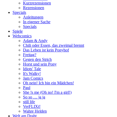
Kurzrezensionen
Rezensionen
Specials
Anleitungen
In eigener Sache
Specials
Spiele
Webcomics
Adam & Andy
Chili oder Essen, das zweimal brennt
Das Leben ist kein Ponyhof
Freitag?
Gegen den Strich
Horst und sein Pony
Idiots' Tale
It's Walky!
Jam Comics
Oh nein! Ich bin ein Mädchen!
Paul
She !s me (Oh no! I'm a girl!)
So so … ja ja
still life
VerFLIXt!
Wahre Helden
Welt am Draht