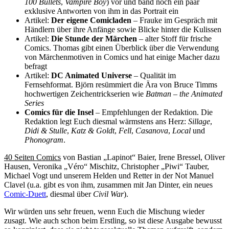
100 Bullets
,
Vampire Boy
) vor und band noch ein paar
exklusive Antworten von ihm in das Portrait ein
Artikel:
Der eigene Comicladen
– Frauke im Gespräch mit
Händlern über ihre Anfänge sowie Blicke hinter die Kulissen
Artikel:
Die Stunde der Märchen
– alter Stoff für frische
Comics. Thomas gibt einen Überblick über die Verwendung
von Märchenmotiven in Comics und hat einige Macher dazu
befragt
Artikel:
DC Animated Universe
– Qualität im
Fernsehformat. Björn resümmiert die Ära von Bruce Timms
hochwertigen Zeichentrickserien wie
Batman – the Animated
Series
Comics für die Insel
– Empfehlungen der Redaktion. Die
Redaktion legt Euch diesmal wärmstens ans Herz:
Sillage
,
Didi & Stulle
,
Katz & Goldt
,
Fell
,
Casanova
,
Local
und
Phonogram
.
40 Seiten Comics
von Bastian „Lapinot“ Baier, Irene Bressel, Oliver
Hausen, Veronika „Véro“ Mischitz, Christopher „Piwi“ Tauber,
Michael Vogt und unserem Helden und Retter in der Not Manuel
Clavel (u.a. gibt es von ihm, zusammen mit Jan Dinter, ein neues
Comic-Duett
, diesmal über
Civil War
).
Wir würden uns sehr freuen, wenn Euch die Mischung wieder
zusagt. Wie auch schon beim Erstling, so ist diese Ausgabe bewusst