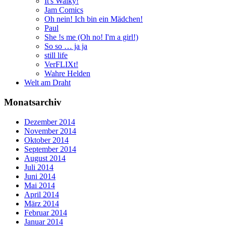
It's Walky!
Jam Comics
Oh nein! Ich bin ein Mädchen!
Paul
She !s me (Oh no! I'm a girl!)
So so … ja ja
still life
VerFLIXt!
Wahre Helden
Welt am Draht
Monatsarchiv
Dezember 2014
November 2014
Oktober 2014
September 2014
August 2014
Juli 2014
Juni 2014
Mai 2014
April 2014
März 2014
Februar 2014
Januar 2014