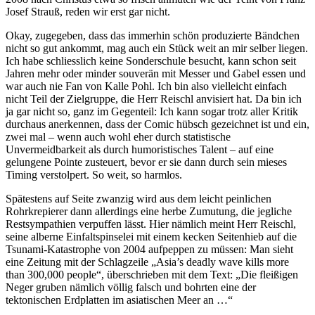
Josef Strauß, reden wir erst gar nicht.
Okay, zugegeben, dass das immerhin schön produzierte Bändchen
nicht so gut ankommt, mag auch ein Stück weit an mir selber liegen.
Ich habe schliesslich keine Sonderschule besucht, kann schon seit
Jahren mehr oder minder souverän mit Messer und Gabel essen und
war auch nie Fan von Kalle Pohl. Ich bin also vielleicht einfach
nicht Teil der Zielgruppe, die Herr Reischl anvisiert hat. Da bin ich
ja gar nicht so, ganz im Gegenteil: Ich kann sogar trotz aller Kritik
durchaus anerkennen, dass der Comic hübsch gezeichnet ist und ein,
zwei mal – wenn auch wohl eher durch statistische
Unvermeidbarkeit als durch humoristisches Talent – auf eine
gelungene Pointe zusteuert, bevor er sie dann durch sein mieses
Timing verstolpert. So weit, so harmlos.
Spätestens auf Seite zwanzig wird aus dem leicht peinlichen
Rohrkrepierer dann allerdings eine herbe Zumutung, die jegliche
Restsympathien verpuffen lässt. Hier nämlich meint Herr Reischl,
seine alberne Einfaltspinselei mit einem kecken Seitenhieb auf die
Tsunami-Katastrophe von 2004 aufpeppen zu müssen: Man sieht
eine Zeitung mit der Schlagzeile „Asia’s deadly wave kills more
than 300,000 people“, überschrieben mit dem Text: „Die fleißigen
Neger gruben nämlich völlig falsch und bohrten eine der
tektonischen Erdplatten im asiatischen Meer an …“