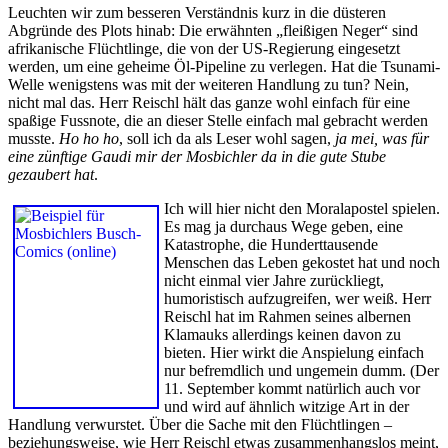
Leuchten wir zum besseren Verständnis kurz in die düsteren
Abgründe des Plots hinab: Die erwähnten „fleißigen Neger“ sind
afrikanische Flüchtlinge, die von der US-Regierung eingesetzt
werden, um eine geheime Öl-Pipeline zu verlegen. Hat die Tsunami-
Welle wenigstens was mit der weiteren Handlung zu tun? Nein,
nicht mal das. Herr Reischl hält das ganze wohl einfach für eine
spaßige Fussnote, die an dieser Stelle einfach mal gebracht werden
musste.
Ho ho ho
, soll ich da als Leser wohl sagen,
ja mei, was für
eine zünftige Gaudi mir der Mosbichler da in die gute Stube
gezaubert hat
.
Ich will hier nicht den Moralapostel spielen.
Es mag ja durchaus Wege geben, eine
Katastrophe, die Hunderttausende
Menschen das Leben gekostet hat und noch
nicht einmal vier Jahre zurückliegt,
humoristisch aufzugreifen, wer weiß. Herr
Reischl hat im Rahmen seines albernen
Klamauks allerdings keinen davon zu
bieten. Hier wirkt die Anspielung einfach
nur befremdlich und ungemein dumm. (Der
11. September kommt natürlich auch vor
und wird auf ähnlich witzige Art in der
Handlung verwurstet. Über die Sache mit den Flüchtlingen –
beziehungsweise, wie Herr Reischl etwas zusammenhangslos meint,