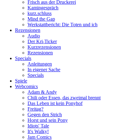
Frisch aus der Druckerei
Kamingespräch
kurz.schluss
Mind the Gap
Werkstattbericht: Die Toten und ich
Rezensionen
Audio
Der Kri-Ticker
Kurzrezensionen
Rezensionen
Specials
Anleitungen
In eigener Sache
Specials
Spiele
Webcomics
Adam & Andy
Chili oder Essen, das zweimal brennt
Das Leben ist kein Ponyhof
Freitag?
Gegen den Strich
Horst und sein Pony
Idiots' Tale
It's Walky!
Jam Comics