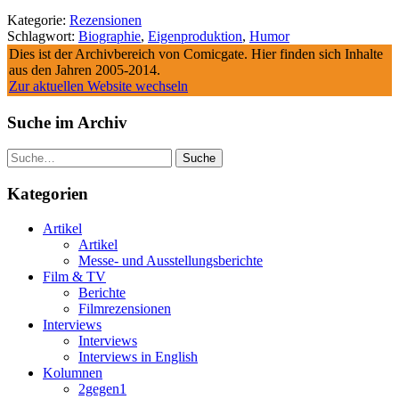
Kategorie:
Rezensionen
Schlagwort:
Biographie
,
Eigenproduktion
,
Humor
Dies ist der Archivbereich von Comicgate. Hier finden sich Inhalte
aus den Jahren 2005-2014.
Zur aktuellen Website wechseln
Suche im Archiv
Suche
Kategorien
Artikel
Artikel
Messe- und Ausstellungsberichte
Film & TV
Berichte
Filmrezensionen
Interviews
Interviews
Interviews in English
Kolumnen
2gegen1