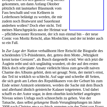
gekommen, um dann Anfang Oktober
plötzlich mit lautstarker Blasmusik vom
Fass beschallt und von Kellnern in
Lederhosen belästigt zu werden, die mir
zudem noch Bratwurst und Sauerkraut
andrehen wollen? Doch eher nicht. Teil
meines Marschgepäcks aus der Heimat war
– pflichtbewusster Rezensent, der ich nun einmal bin – der neue
Comic von Moritz Reischl, alias Mosbichler, und der ist leider auch
so ein Fall.
In
Zur Lage der Nation
verballhornt Herr Reischl die Biografie des
scheidenden US-Präsidenten, der, getreu dem Motto „Witzigkeit
kennt keine Grenzen“, als Busch dargestellt wird. Wer sich jetzt die
Äuglein reibt und sich ungläubig wundert, ob der auf den ersten
Blick doch sehr platte Ansatz vielleicht bloss zum gewollt naiven
Charme des Albums gehört, dem sei gesagt: Nein, der meint’s ernst,
das Teil ist wirklich so schlecht. Auf sage und schreibe 48 Seiten,
die sich grob am Leben des Republikaners von der Geburt bis zum
Ende seiner Amtszeit orientieren, werden die Sache mit dem Busch
und allerhand ähnlich geistreiche Kalauer totgetreten. Und dabei
schafft es der Autor sogar, in dem ohnehin knöcheltief angelegten
Niveau seines Unfugs noch schnorcheln zu gehen. Von der
Tatsache, dass selbst
gelungene
Bush-Verunglimpfungen im Jahre
2008 nach Christus etwa so frisch anmuten wie der Teint von Franz