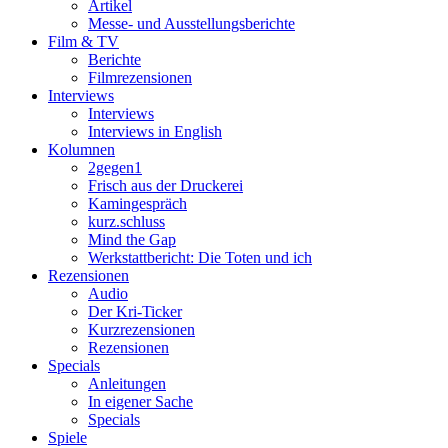
Artikel
Messe- und Ausstellungsberichte
Film & TV
Berichte
Filmrezensionen
Interviews
Interviews
Interviews in English
Kolumnen
2gegen1
Frisch aus der Druckerei
Kamingespräch
kurz.schluss
Mind the Gap
Werkstattbericht: Die Toten und ich
Rezensionen
Audio
Der Kri-Ticker
Kurzrezensionen
Rezensionen
Specials
Anleitungen
In eigener Sache
Specials
Spiele