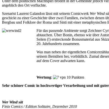
Unter dem politischen Machtspiel brodelt in der Gemeinde jedoch vi
angeblich den Ort verfluchte.
Szenarist Laurent Galandon lässt mit seinem Comicwerk
Wer Wind sä
geschickt zu einer Geschichte über zwei Familien, zwischen denen ü
Bergbau und Folklore der Roma und Sinti mit einer metaphysischen Ebe
Für das passende Ambiente sorgt Zeichner Cyri
abtauchen. Über Bonin, ebenso wie über Autor 
Seiten (!) erstreckende Bonusmaterial aus Sk
20. Jahrhunderts zusammen.
Was man neben der eigentlichen Comicerzählung
seinem Bemühen her, vorbildlich. Zumal dieser 
auf dem Cover aufwarten kann.
Wertung
:
Sehr schöner Comic in hochwertiger Verarbeitung und mit guter 
Wer Wind sät
Finix Comics / Edition Solitaire, Dezember 2010