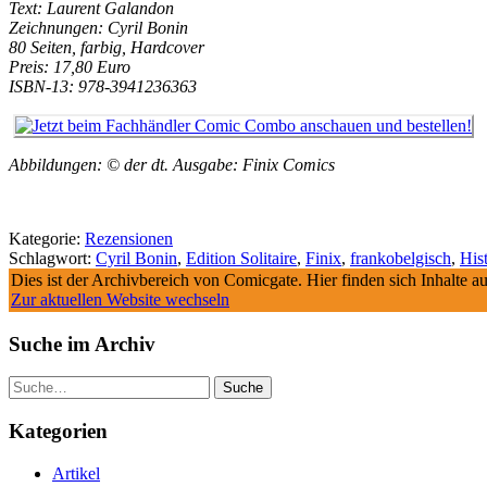
Text: Laurent Galandon
Zeichnungen: Cyril Bonin
80 Seiten, farbig, Hardcover
Preis: 17,80 Euro
ISBN-13: 978-3941236363
Abbildungen: © der dt. Ausgabe: Finix Comics
Kategorie:
Rezensionen
Schlagwort:
Cyril Bonin
,
Edition Solitaire
,
Finix
,
frankobelgisch
,
His
Dies ist der Archivbereich von Comicgate. Hier finden sich Inhalte 
Zur aktuellen Website wechseln
Suche im Archiv
Suche
Kategorien
Artikel