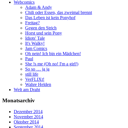
Webcomics
Adam & Andy
Chili oder Essen, das zweimal brennt
Das Leben ist kein Ponyhof
Freitag?
Gegen den Strich
Horst und sein Pony
Idiots' Tale
It's Walky!
Jam Comics
Oh nein! Ich bin ein Mädchen!
Paul
She !s me (Oh no! I'm a girl!)
So so … ja ja
still life
VerFLIXt!
Wahre Helden
Welt am Draht
Monatsarchiv
Dezember 2014
November 2014
Oktober 2014
September 2014