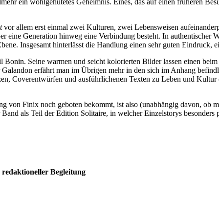
elmehr ein wohlgehütetes Geheimnis. Eines, das auf einen früheren Be
t
vor allem erst einmal zwei Kulturen, zwei Lebensweisen aufeinanderp
ber eine Generation hinweg eine Verbindung besteht. In authentischer
ne. Insgesamt hinterlässt die Handlung einen sehr guten Eindruck, einf
l Bonin. Seine warmen und seicht kolorierten Bilder lassen einen beim
Galandon erfährt man im Übrigen mehr in den sich im Anhang befindlic
izzen, Coverentwürfen und ausführlichenen Texten zu Leben und Kultu
 von Finix noch geboten bekommt, ist also (unabhängig davon, ob man s
Band als Teil der Edition Solitaire, in welcher Einzelstorys besonders
redaktioneller Begleitung