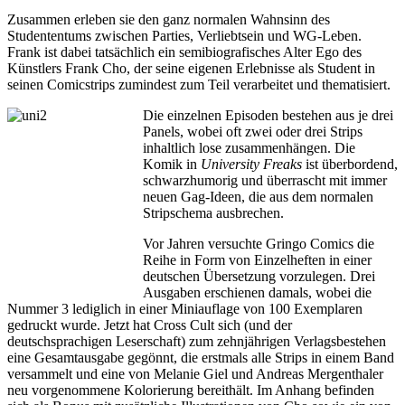
Zusammen erleben sie den ganz normalen Wahnsinn des
Studententums zwischen Parties, Verliebtsein und WG-Leben.
Frank ist dabei tatsächlich ein semibiografisches Alter Ego des
Künstlers Frank Cho, der seine eigenen Erlebnisse als Student in
seinen Comicstrips zumindest zum Teil verarbeitet und thematisiert.
Die einzelnen Episoden bestehen aus je drei
Panels, wobei oft zwei oder drei Strips
inhaltlich lose zusammenhängen. Die
Komik in
University Freaks
ist überbordend,
schwarzhumorig und überrascht mit immer
neuen Gag-Ideen, die aus dem normalen
Stripschema ausbrechen.
Vor Jahren versuchte Gringo Comics die
Reihe in Form von Einzelheften in einer
deutschen Übersetzung vorzulegen. Drei
Ausgaben erschienen damals, wobei die
Nummer 3 lediglich in einer Miniauflage von 100 Exemplaren
gedruckt wurde. Jetzt hat Cross Cult sich (und der
deutschsprachigen Leserschaft) zum zehnjährigen Verlagsbestehen
eine Gesamtausgabe gegönnt, die erstmals alle Strips in einem Band
versammelt und eine von Melanie Giel und Andreas Mergenthaler
neu vorgenommene Kolorierung bereithält. Im Anhang befinden