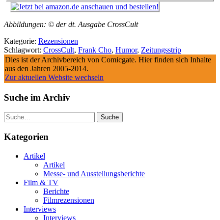
Abbildungen: © der dt. Ausgabe CrossCult
Kategorie:
Rezensionen
Schlagwort:
CrossCult
,
Frank Cho
,
Humor
,
Zeitungsstrip
Dies ist der Archivbereich von Comicgate. Hier finden sich Inhalte
aus den Jahren 2005-2014.
Zur aktuellen Website wechseln
Suche im Archiv
Suche
Kategorien
Artikel
Artikel
Messe- und Ausstellungsberichte
Film & TV
Berichte
Filmrezensionen
Interviews
Interviews