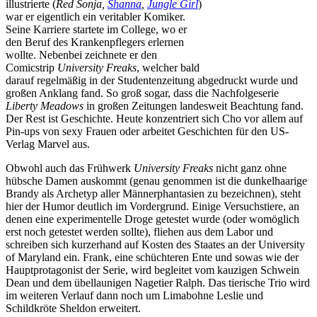
illustrierte (
Red Sonja,
Shanna
,
Jungle Girl
)
war er eigentlich ein veritabler Komiker.
Seine Karriere startete im College, wo er
den Beruf des Krankenpflegers erlernen
wollte. Nebenbei zeichnete er den
Comicstrip
University Freaks
, welcher bald
darauf regelmäßig in der Studentenzeitung abgedruckt wurde und
großen Anklang fand. So groß sogar, dass die Nachfolgeserie
Liberty Meadows
in großen Zeitungen landesweit Beachtung fand.
Der Rest ist Geschichte. Heute konzentriert sich Cho vor allem auf
Pin-ups von sexy Frauen oder arbeitet Geschichten für den US-
Verlag Marvel aus.
Obwohl auch das Frühwerk
University Freaks
nicht ganz ohne
hübsche Damen auskommt (genau genommen ist die dunkelhaarige
Brandy als Archetyp aller Männerphantasien zu bezeichnen), steht
hier der Humor deutlich im Vordergrund. Einige Versuchstiere, an
denen eine experimentelle Droge getestet wurde (oder womöglich
erst noch getestet werden sollte), fliehen aus dem Labor und
schreiben sich kurzerhand auf Kosten des Staates an der University
of Maryland ein. Frank, eine schüchteren Ente und sowas wie der
Hauptprotagonist der Serie, wird begleitet vom kauzigen Schwein
Dean und dem übellaunigen Nagetier Ralph. Das tierische Trio wird
im weiteren Verlauf dann noch um Limabohne Leslie und
Schildkröte Sheldon erweitert.