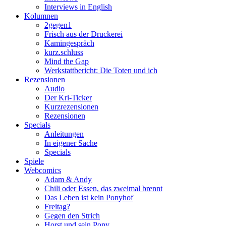
Interviews in English
Kolumnen
2gegen1
Frisch aus der Druckerei
Kamingespräch
kurz.schluss
Mind the Gap
Werkstattbericht: Die Toten und ich
Rezensionen
Audio
Der Kri-Ticker
Kurzrezensionen
Rezensionen
Specials
Anleitungen
In eigener Sache
Specials
Spiele
Webcomics
Adam & Andy
Chili oder Essen, das zweimal brennt
Das Leben ist kein Ponyhof
Freitag?
Gegen den Strich
Horst und sein Pony