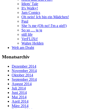
Idiots' Tale
It's Walky!
Jam Comics
Oh nein! Ich bin ein Mädchen!
Paul
She !s me (Oh no! I'm a girl!)
So so … ja ja
still life
VerFLIXt!
Wahre Helden
Welt am Draht
Monatsarchiv
Dezember 2014
November 2014
Oktober 2014
September 2014
August 2014
Juli 2014
Juni 2014
Mai 2014
April 2014
März 2014